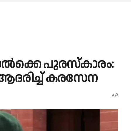
ൽക്കെ പുരസ്കാരം:
ദരിച്ച് കരസേന
A
A