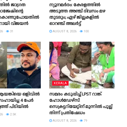
നതിൽ ജാഗ്രത
ന്യൂനമർദം: കേരളത്തിൽ
 രാജേഷിന്റെ
അടുത്ത അഞ്ച് ദിവസം മഴ
 കൊണ്ടുപോയതിൽ
തുടരും; ഏഴ് ജില്ലകളിൽ
ണറായി വിജയൻ
ഓറഞ്ച് അലർട്ട്
26
31
AUGUST 8, 2026
100
KERALA
ങ്കിയെ ഒളിവിൽ
സമരം കടുപ്പിച്ച് LPST റാങ്ക്
ഹായിച്ച 4 പേര്‍
ഹോൾഡേഴ്സ്:
്ത് പിടിയില്‍
സെക്രട്ടറിയേറ്റിന് മുന്നിൽ പുല്ല്
തിന്ന് പ്രതിഷേധം
26
2.5K
AUGUST 8, 2026
79