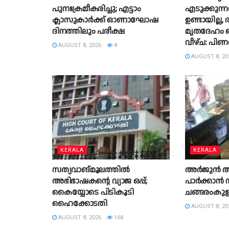
പുനഃക്രമീകരിച്ചു; എട്ടാം
എടുക്കുന്
ക്ലാസുകാർക്ക് ഓണാഘോഷ
ഉണ്ടായില്ല,
ദിനത്തിലും പരീക്ഷ
മൃതദേഹം
വീഴ്ച: പി
AUGUST 8, 2026
8
AUGUST 8, 20
KERALA
KERALA
സത്യവാങ്മൂലത്തില്‍
അർജുൻ ആയ
അഭിഭാഷകൻ്റെ വ്യാജ ഒപ്പ്;
പാർക്കാൻ സ
കൈയ്യോടെ പിടികൂടി
ചങ്ങരംകുളത
ഹൈക്കോടതി
AUGUST 8, 20
AUGUST 8, 2026
168