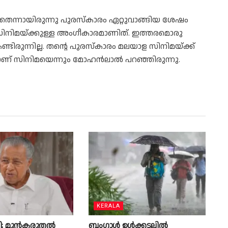
തെന്നായിരുന്നു പുരസ്കാരം ഏറ്റുവാങ്ങിയ ശേഷം
സിനിമയ്ക്കുള്ള അംഗീകാരമാണിത്. ഇത്തരമൊരു
കണ്ടിരുന്നില്ല. തന്റെ പുരസ്‌കാരം മലയാള സിനിമയ്ക്ക്
്ദനമാണ് സിനിമയെന്നും മോഹൻലാൽ പറഞ്ഞിരുന്നു.
KERALA
തി; മുൻകരുതൽ
ബംഗാൾ ഉൾക്കടലിൽ