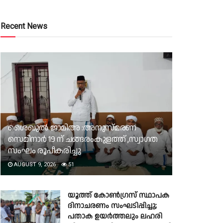
Recent News
ശൈഖുൽ ജാമിഅ :അനുസ്മരണ
സെമിനാർ 19 ന് ചങ്ങരംകുളത്ത് ,സ്വാഗത
സംഘം രൂപീകരിച്ചു
AUGUST 9, 2026
51
യൂത്ത് കോൺഗ്രസ് സ്ഥാപക
ദിനാചരണം സംഘടിപ്പിച്ചു;
പതാക ഉയർത്തലും ലഹരി