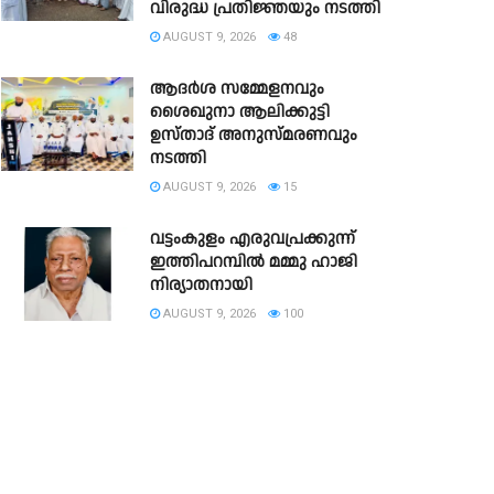
വിരുദ്ധ പ്രതിജ്ഞയും നടത്തി
AUGUST 9, 2026
48
ആദർശ സമ്മേളനവും
ശൈഖുനാ ആലിക്കുട്ടി
ഉസ്താദ് അനുസ്മരണവും
നടത്തി
AUGUST 9, 2026
15
വട്ടംകുളം എരുവപ്രക്കുന്ന്
ഇത്തിപറമ്പിൽ മമ്മു ഹാജി
നിര്യാതനായി
AUGUST 9, 2026
100