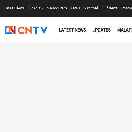
Latest News
UPDATES
Malappuram
Kerala
National
Gulf News
Intern
LATEST NEWS
UPDATES
MALAP