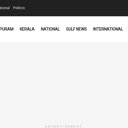
ational
Politics
PURAM
KERALA
NATIONAL
GULF NEWS
INTERNATIONAL
ADVERTISEMENT