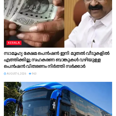
KERALA
സാമൂഹ്യ ക്ഷേമ പെൻഷൻ ഇനി മുതൽ വീടുകളിൽ
എത്തിക്കില്ല; സഹകരണ ബാങ്കുകൾ വഴിയുള്ള
പെൻഷൻ വിതരണം നിർത്തി സർക്കാർ
AUGUST 6, 2026
963