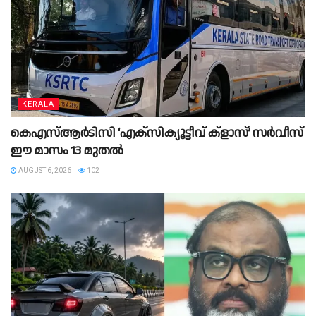
KERALA
കെഎസ്‌ആർടിസി ‘എക്‌സിക്യൂട്ടീവ് ക്ളാസ്’ സർവീസ്
ഈ മാസം 13 മുതൽ
AUGUST 6, 2026
102