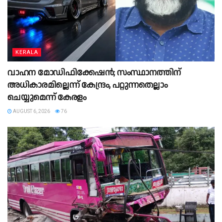
KERALA
വാഹന മോഡിഫിക്കേഷൻ; സംസ്ഥാനത്തിന്
അധികാരമില്ലെന്ന് കേന്ദ്രം, പറ്റുന്നതെല്ലാം
ചെയ്യുമെന്ന് കേരളം
AUGUST 6, 2026
76