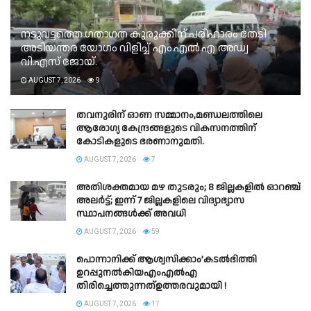
നടുവട്ടത്തെ ഗതാഗത കുരുക്കിന് പരിഹാരം തേടി
അടിയന്തര യോഗം വിളിച്ച് എം.എൽ.എ അഡ്വ
വി.എസ് ജോയ്.
AUGUST 7, 2026
9
തവനുരിന് ഓണ സമ്മാനം,മണ്ഡലത്തിലെ
ആരോഗ്യ കേന്ദ്രങ്ങളുടെ വികസനത്തിന്
കോടികളുടെ ഭരണാനുമതി.
AUGUST 7, 2026
7
അതിശക്തമായ മഴ തുടരും; 8 ജില്ലകളില്‍ ഓറഞ്ച്
അലര്‍ട്ട്; ഇന്ന് 7 ജില്ലകളിലെ വിദ്യാഭ്യാസ
സ്ഥാപനങ്ങള്‍ക്ക് അവധി
AUGUST 7, 2026
59
പൊന്നാനിക്ക് ആശ്വസിക്കാം’കടൽഭിത്തി
ഉറപ്പുനൽകിയഎംഎൽഎ
തിരിച്ചെത്തുന്നത്ഉത്തരവുമായി !
AUGUST 7, 2026
17