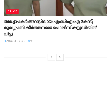
CRIME
അധ്യാപകർ അറസ്റ്റിലായ എംഡിഎംഎ കേസ്;
മുഖ്യപ്രതി കീർത്തനയെ പൊലീസ് കസ്റ്റഡിയിൽ
വിട്ടു
AUGUST 6, 2026
91