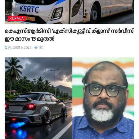
KERALA
കെഎസ്‌ആർടിസി ‘എക്‌സിക്യൂട്ടീവ് ക്ളാസ്’ സർവീസ്
ഈ മാസം 13 മുതൽ
AUGUST 6, 2026
101