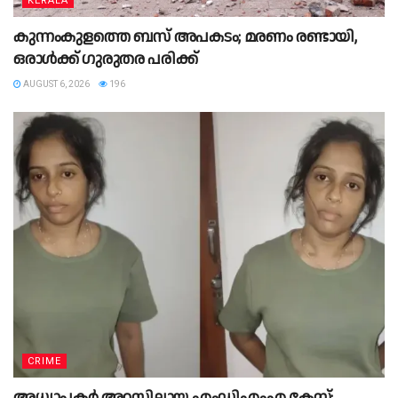
KERALA
കുന്നംകുളത്തെ ബസ് അപകടം; മരണം രണ്ടായി,
ഒരാള്‍ക്ക് ഗുരുതര പരിക്ക്
AUGUST 6, 2026
196
CRIME
അധ്യാപകർ അറസ്റ്റിലായ എംഡിഎംഎ കേസ്;