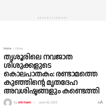
ADVERTISEMENT
Home
Crime
തൃശൂരിലെ നവജാത
ശിശുക്കളുടെ
കൊലപാതകം: രണ്ടാമത്തെ
കുഞ്ഞിൻ്റെ മൃതദേഹ
അവശിഷ്ടങ്ങളും കണ്ടെത്തി
A
by
cntv team
June 30, 2025
A