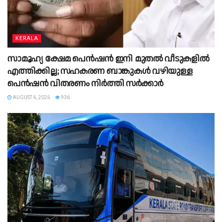
KERALA
സാമൂഹ്യ ക്ഷേമ പെൻഷൻ ഇനി മുതൽ വീടുകളിൽ
എത്തിക്കില്ല; സഹകരണ ബാങ്കുകൾ വഴിയുള്ള
പെൻഷൻ വിതരണം നിർത്തി സർക്കാർ
AUGUST 6, 2026
936