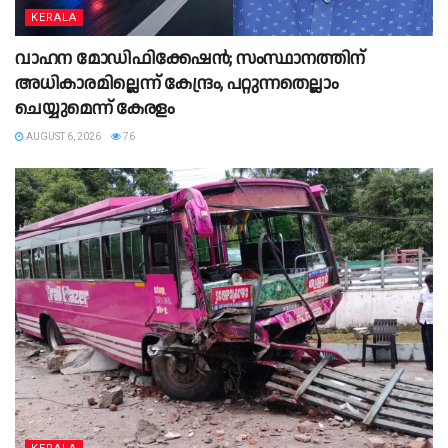
KERALA
വാഹന മോഡിഫിക്കേഷൻ; സംസ്ഥാനത്തിന്
അധികാരമില്ലെന്ന് കേന്ദ്രം, പറ്റുന്നതെല്ലാം
ചെയ്യുമെന്ന് കേരളം
AUGUST 6, 2026
76