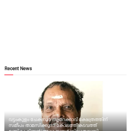
Recent News
വട്ടംകുളം ചേകനൂർ ആറേക്കാവ് ക്ഷേത്രത്തിന്
സമീപം താമസിക്കുന്ന കോലത്ത് കടവത്ത്