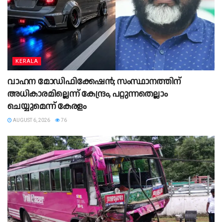
KERALA
വാഹന മോഡിഫിക്കേഷൻ; സംസ്ഥാനത്തിന്
അധികാരമില്ലെന്ന് കേന്ദ്രം, പറ്റുന്നതെല്ലാം
ചെയ്യുമെന്ന് കേരളം
AUGUST 6, 2026
76