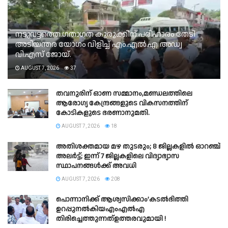
നടുവട്ടത്തെ ഗതാഗത കുരുക്കിന് പരിഹാരം തേടി
അടിയന്തര യോഗം വിളിച്ച് എം.എൽ.എ അഡ്വ
വി.എസ് ജോയ്.
AUGUST 7, 2026
37
തവനുരിന് ഓണ സമ്മാനം,മണ്ഡലത്തിലെ
ആരോഗ്യ കേന്ദ്രങ്ങളുടെ വികസനത്തിന്
കോടികളുടെ ഭരണാനുമതി.
AUGUST 7, 2026
18
അതിശക്തമായ മഴ തുടരും; 8 ജില്ലകളില്‍ ഓറഞ്ച്
അലര്‍ട്ട്; ഇന്ന് 7 ജില്ലകളിലെ വിദ്യാഭ്യാസ
സ്ഥാപനങ്ങള്‍ക്ക് അവധി
AUGUST 7, 2026
208
പൊന്നാനിക്ക് ആശ്വസിക്കാം’കടൽഭിത്തി
ഉറപ്പുനൽകിയഎംഎൽഎ
തിരിച്ചെത്തുന്നത്ഉത്തരവുമായി !