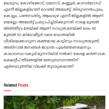
മലപ്പുറം, കോഴിക്കോട്, വയനാട്, കണ്ണൂർ, കാസർ​ഗോഡ്
എന്നീ ജില്ലകളിലാണ് ഓറഞ്ച് അലേർട്ട്. തിരുവനന്തപുരം,
കൊല്ലം, പത്തനംതിട്ട, ആലപ്പുഴ എന്നീ ജില്ലകളിൽ ആണ്
യെല്ലോ അലേർട്ട് പ്രഖ്യാപിച്ചിരിക്കുന്നത്. നാളെ മുതൽ
അതിതീവ്ര മഴയ്ക്ക് ആണ് സാധ്യത.മഴയ്ക്ക് ഒപ്പം 40
മുതൽ 50 കിലോമീറ്റർ വരെ വേഗതയിൽ
വീശിയെക്കാവുന്ന ശക്തമായ കാറ്റിനും സാധ്യതയുണ്ട്,
അതിനാൽ ജനങ്ങൾ ജാഗ്രത പുലർത്തണമെന്നും
കാലാവസ്ഥ വകുപ്പ് മുന്നറിയിപ്പ് നൽകി. കേരള കർണാടക
ലക്ഷദ്വീപ് തീരങ്ങളിൽ മത്സ്യബന്ധനത്തിന്
ഏർപ്പെടുത്തിയ വിലക്ക് തുടരുകയാണ്
Related
Posts