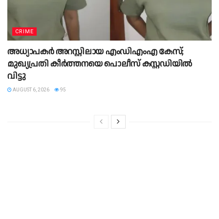
CRIME
അധ്യാപകർ അറസ്റ്റിലായ എംഡിഎംഎ കേസ്;
മുഖ്യപ്രതി കീർത്തനയെ പൊലീസ് കസ്റ്റഡിയിൽ
വിട്ടു
AUGUST 6, 2026
95