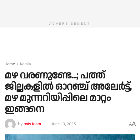
ADVERTISEMENT
Home
Kerala
മഴ വരണുണ്ടേ…; പത്ത്
ജില്ലകളിൽ ഓറഞ്ച് അലേർട്ട്,
മഴ മുന്നറിയിപ്പിലെ മാറ്റം
ഇങ്ങനെ
A
by
cntv team
June 13, 2025
A