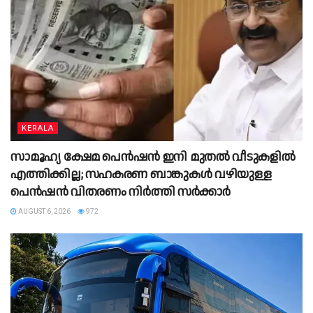
KERALA
സാമൂഹ്യ ക്ഷേമ പെൻഷൻ ഇനി മുതൽ വീടുകളിൽ
എത്തിക്കില്ല; സഹകരണ ബാങ്കുകൾ വഴിയുള്ള
പെൻഷൻ വിതരണം നിർത്തി സർക്കാർ
AUGUST 6, 2026
972