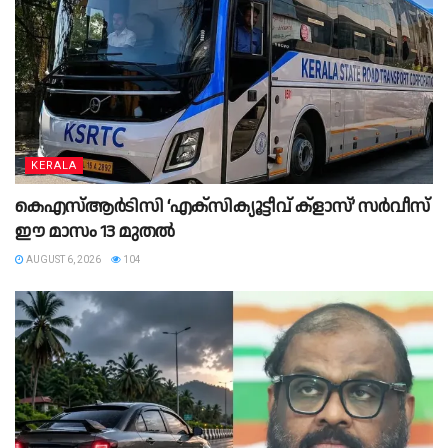
KERALA
കെഎസ്‌ആർടിസി ‘എക്‌സിക്യൂട്ടീവ് ക്ളാസ്’ സർവീസ്
ഈ മാസം 13 മുതൽ
AUGUST 6, 2026
104