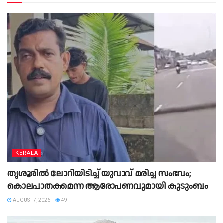
KERALA
തൃശൂരിൽ ലോറിയിടിച്ച് യുവാവ് മരിച്ച സംഭവം;
കൊലപാതകമെന്ന ആരോപണവുമായി കുടുംബം
AUGUST 7, 2026
49