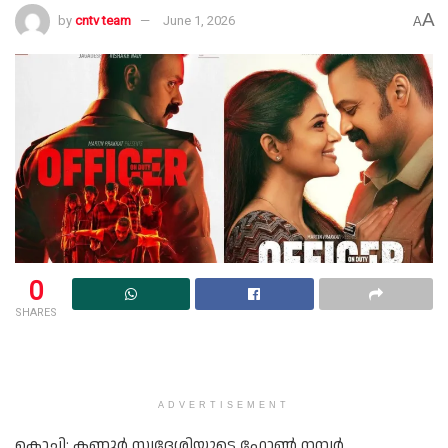
A
by
cntv team
June 1, 2026
A
0
SHARES
ADVERTISEMENT
കൊച്ചി: കണ്ണൂർ സ്വദേശിയുടെ ഫോൺ നമ്പർ