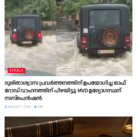
KERALA
ദുരിതാശ്വാസ പ്രവർത്തനത്തിന് ഉപയോഗിച്ച ഓഫ്
റോഡ് വാഹനത്തിന് പിഴയിട്ടു; MVD ഉദ്യോഗസ്ഥന്
സസ്പെൻഷൻ
AUGUST 7, 2026
248