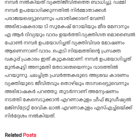
നമ്പർ നൽകിയത് വ്യക്തിജീവിതത്തെ ബാധിച്ചു. ഡമ്മി
നമ്പർ ഉപയോഗിക്കുന്നതിൽ നിർമ്മാതാക്കൾ
പരാജയപ്പെട്ടുവെന്നും പരാതിക്കാരന് വേണ്ടി
അഭിഭാഷകരായ ടി സുകേഷ് റോയിയും മീര മേനാനും
എ ആർ ദിവ്യയും വാദം ഉയർത്തി.വ്യക്തിഗത മൊബൈൽ
ഫോൺ നമ്പർ ഉപയോഗിച്ചത് വ്യക്തിവിവര മോഷണം
ആണെന്നാണ് വാദം. ഐടി നിയമത്തിന്റെ പ്രസക്ത
വകുപ്പ് പ്രകാരം ഇത് കുറ്റകരമാണ്. നമ്പർ ഉപയോഗിച്ചത്
മുൻകൂട്ടി അനുമതി തേടാതെയെന്നും വാദത്തിൽ
പറയുന്നു. ചലച്ചിത്ര പ്രവർത്തകരുടെ അശ്രദ്ധ കാരണം
വ്യക്തിയുടെ ജീവിതവും തൊഴിലും തടസപ്പെട്ടുവെന്നും
അഭിഭാഷകർ പറഞ്ഞു. തുടർന്നാണ് അന്വേഷണം
നടത്തി കേസെടുക്കാൻ എറണാകുളം ചീഫ് ജുഡീഷ്യൽ
മജിസ്‌ട്രേറ്റ് ദേവിക ലാൽ എറണാകുളം എസ്എച്ച്ഒയ്ക്ക്
നിർദ്ദേശം നൽകിയത്.
Related
Posts