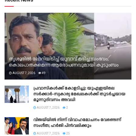
തൃശൂരിൽ ലോറിയിടിച്ച് യുവാവ് മരിച്ച സംഭവം;
കൊലപാതകമെന്ന ആരോപണവുമായി കുടുംബം
AUGUST 7, 2026
49
പ്രവാസികൾക്ക് കോളടിച്ചു: യുഎഇയിലെ
സർക്കാർ-സ്വകാര്യ മേഖലകൾക്ക് തുടർച്ചയായ
മൂന്നുദിവസം അവധി
AUGUST 7, 2026
2
വിജയ്‌യിൽ നിന്ന് വിവാഹമോചനം വേണ്ടെന്ന്
സംഗീത; ഹർജി പിൻവലിക്കും
AUGUST 7, 2026
25