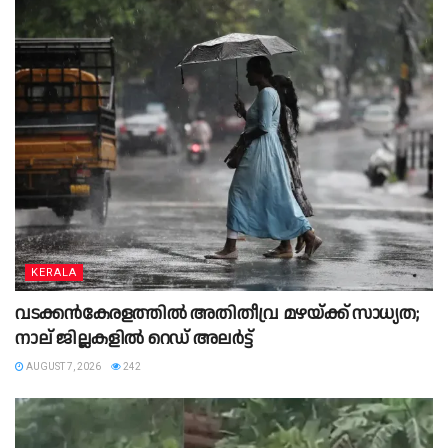
KERALA
വടക്കൻകേരളത്തിൽ അതിതീവ്ര മഴയ്ക്ക് സാധ്യത;
നാല് ജില്ലകളിൽ റെഡ് അലർട്ട്
AUGUST 7, 2026
242