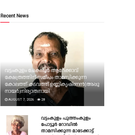
Recent News
വട്ടംകുളം ചേകനൂർ ആറേക്കാവ്
ക്ഷേത്രത്തിന് സമീപം താമസിക്കുന്ന
കോലത്ത് കടവത്ത് ഉണ്ണികൃഷ്ണൻ(അപ്പു
നായർ)നിര്യാതനായി
AUGUST 7, 2026
28
വട്ടംകുളം പുത്തംകുളം
പോട്ടൂർ റോഡിൽ
താമസിക്കുന്ന മാടേക്കാട്ട്