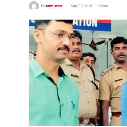
by
cntv team
May 29, 2026
in
Crime