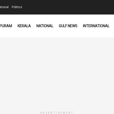
ational
Politics
PURAM
KERALA
NATIONAL
GULF NEWS
INTERNATIONAL
ADVERTISEMENT