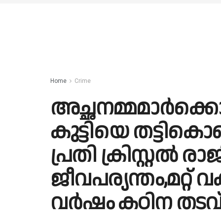
Home
Crime
അച്ഛനമ്മമാർക്കൊപ്
കുട്ടിയെ തട്ടികൊണ
പ്രതി ക്രിസ്റ്റൽ രാജ
ജീവപര്യന്തം,മറ്റ് 
വര്‍ഷം കഠിന തടവ