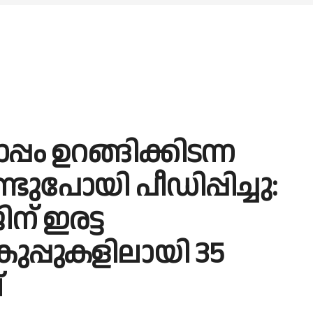
പം ഉറങ്ങിക്കിടന്ന
്ടുപോയി പീഡിപ്പിച്ചു:
ിന് ഇരട്ട
വകുപ്പുകളിലായി 35
്