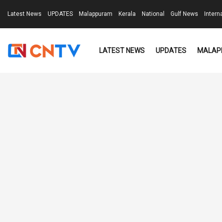
Latest News
UPDATES
Malappuram
Kerala
National
Gulf News
Intern
LATEST NEWS
UPDATES
MALAP