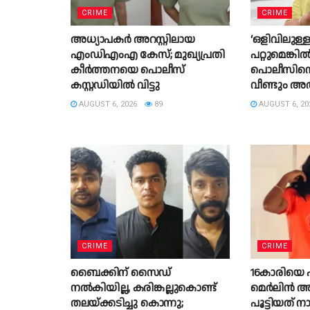
CRIME
CRIME
അധ്യാപകർ അറസ്റ്റിലായ
‘ഒളിവിലുള്
എംഡിഎംഎ കേസ്; മുഖ്യപ്രതി
പറ്റുമെങ്കിൽ
കീർത്തനയെ പൊലീസ്
പൊലീസിനെ വ
കസ്റ്റഡിയിൽ വിട്ടു
വീണ്ടും 
AUGUST 6, 2026
89
AUGUST 6, 20
CRIME
CRIME
ബൈക്കിന് സൈഡ്
16കാരിയെ പ
നൽകിയില്ല, കരിങ്കല്ലുകൊണ്ട്
മെർലിൻ അറ
തലയ്ക്കടിച്ചു കൊന്നു;
പൂട്ടിയത് 