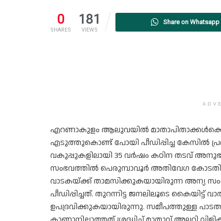
0
181
Share on Whatsapp
SHARES
VIEWS
ADV
എറണാകുളം ആലുവയില്‍ മാതാപിതാക്കള്‍ക്കൊപ
എടുത്തുകൊണ്ട് പോയി പീഡിപ്പിച്ച കേസില്‍ പ്രതി ക്ര
വകുപ്പുകളിലായി 35 വര്‍ഷം കഠിന തടവ് അനുഭവി
സംഭവത്തില്‍ പെരുമ്പാവൂര്‍ അതിവേഗ കോടതിയ
വാടകയ്ക്ക് താമസിക്കുകയായിരുന്ന അന്യ 
പീഡിപ്പിച്ചത്. തുറന്നിട്ട ജനലിലൂടെ കൈയിട്ട
ഉപദ്രവിക്കുകയായിരുന്നു. സമീപത്തുള്ള പാടത്
കാണാനില്ലാത്തത് ശ്രദ്ധിച്ച് മാതാവ് അലറി വ