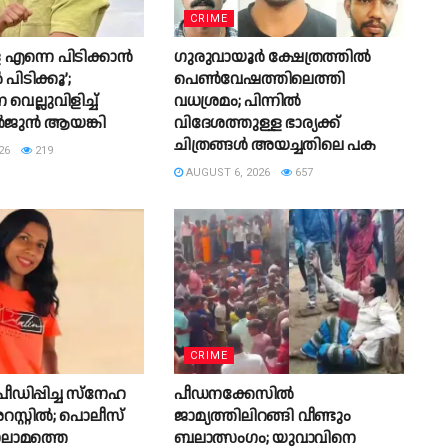
CRIME
ള എന്നെ പിടിക്കാൻ
ഗുരുവായൂർ ക്ഷേത്രത്തിൽ
 പിടിക്കൂ’;
പെൺവേഷത്തിലെത്തി
െല്ലുവിളിച്ച്
വധശ്രമം; പിന്നിൽ
അർജുൻ ആയങ്കി
വിദേശത്തുള്ള ഭാര്യക്ക്
ചിത്രങ്ങൾ അയച്ചതിലെ പക
26
219
AUGUST 6, 2026
657
CRIME
ീഡിപ്പിച്ച സ്‌നേഹ
പീഡനക്കേസിൽ
സ്റ്റിൽ; പൊലീസ്
ജാമ്യത്തിലിറങ്ങി വീണ്ടും
നാലാമത്തെ
ബലാത്സംഗം; യുവാവിനെ