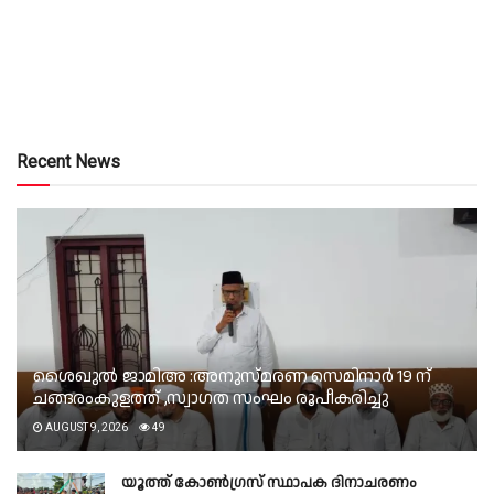
Recent News
ശൈഖുൽ ജാമിഅ :അനുസ്മരണ സെമിനാർ 19 ന്
ചങ്ങരംകുളത്ത് ,സ്വാഗത സംഘം രൂപീകരിച്ചു
AUGUST 9, 2026
49
യൂത്ത് കോൺഗ്രസ് സ്ഥാപക ദിനാചരണം