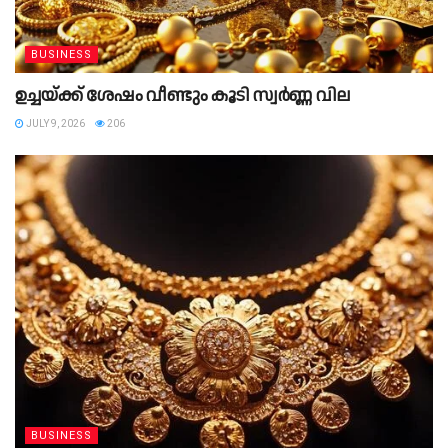
BUSINESS
ഉച്ചയ്ക്ക് ശേഷം വീണ്ടും കൂടി സ്വർണ്ണ വില
JULY 9, 2026
206
BUSINESS