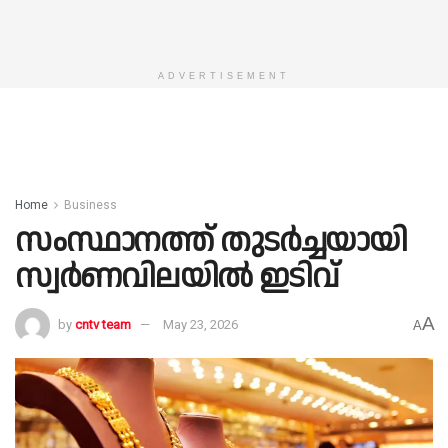
ADVERTISEMENT
Home
Business
സംസ്ഥാനത്ത് തുടർച്ചയായി
സ്വർണവിലയിൽ ഇടിവ്
A
by
cntv team
May 23, 2026
A