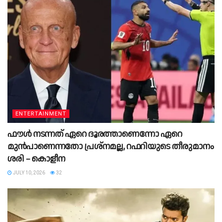
ENTERTAINMENT
ഫൗൾ നടന്നത് ഏറെ ദൂരത്താണെന്നോ ഏറെ
മുൻപാണെന്നതോ പ്രശ്നമല്ല, റഫറിയുടെ തീരുമാനം
ശരി – കൊളീന
JULY 10, 2026
32