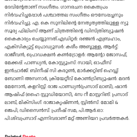
ദേവിന്റേതാണ് സംഗീതം. ഗാനരചന കൈതപ്രം
നിര്‍വഹിച്ചപ്പോള്‍ പശ്ചാത്തല സംഗീതം ഔസേപ്പച്ചനും
നിര്‍വഹിച്ചു. എ. കെ സുനിലിന്റെ നേതൃത്വത്തിലുള്ള ന്യൂ
സൂര്യ ഫിലിംസ് ആണ് ചിത്രത്തിന്റെ ഡിസ്ത്രിബ്യൂഷന്‍
കൈകാര്യം ചെയ്യുന്നത്.എഡിറ്റര്‍: രഞ്ജന്‍ എബ്രഹാം,
എക്‌സിക്യൂട്ട് പ്രൊഡ്യൂസര്‍: കരീം അബ്ദുള്ള, ആര്‍ട്ട്:
രാജീവന്‍, പ്രൊഡക്ഷന്‍ കണ്‍ട്രോളര്‍: ആന്റോ ജോസഫ്,
മേക്കപ്പ്: പാണ്ഡ്യന്‍, കോസ്റ്റ്യൂംസ്: സായി, ഓഫീസ്
ഇന്‍ചാര്‍ജ്: ബിനീഷ് സി കരുണ്‍, മാര്‍ക്കറ്റിങ് ഹെഡ്ഡ്:
ബോണി അസനാര്‍, ക്രിയേറ്റീവ് കോണ്‍ട്രിബ്യൂഷന്‍: മദന്‍
മേനോന്‍, കളറിസ്റ്റ്: രാജ പാണ്ഡ്യന്‍(പ്രസാദ് ലാബ്), ഷാന്‍
ആഷിഫ് (ഹൈ സ്റ്റുഡിയോസ്), 4സ റീ മാസ്റ്ററിങ്: പ്രസാദ്
ലാബ്, മിക്‌സിംഗ്: രാജാകൃഷ്ണന്‍, സ്റ്റില്‍സ്: മോമി &
ജെപി, ഡിസൈന്‍സ്: പ്രദീഷ് സമ, പി.ആര്‍.ഓ:
പി.ശിവപ്രസാദ് എന്നിവരാണ് മറ്റ് അണിയറ പ്രവര്‍ത്തകര്‍.