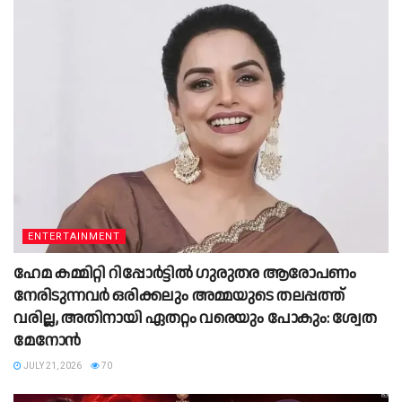
ENTERTAINMENT
ഹേമ കമ്മിറ്റി റിപ്പോര്‍ട്ടില്‍ ഗുരുതര ആരോപണം
നേരിടുന്നവര്‍ ഒരിക്കലും അമ്മയുടെ തലപ്പത്ത്
വരില്ല, അതിനായി ഏതറ്റം വരെയും പോകും: ശ്വേത
മേനോന്‍
JULY 21, 2026
70