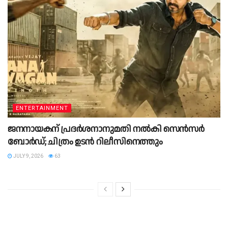
ENTERTAINMENT
ജനനായകന് പ്രദർശനാനുമതി നൽകി സെൻസർ
ബോർഡ്; ചിത്രം ഉടൻ റിലീസിനെത്തും
JULY 9, 2026
63