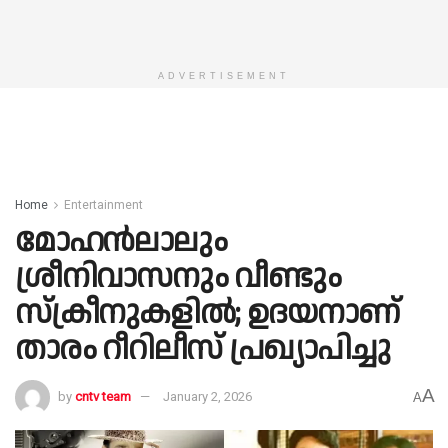
ADVERTISEMENT
Home
Entertainment
മോഹന്‍ലാലും
ശ്രീനിവാസനും വീണ്ടും
സ്‌ക്രീനുകളില്‍; ഉദയനാണ്
താരം റീറിലീസ് പ്രഖ്യാപിച്ചു
A
by
cntv team
January 2, 2026
A