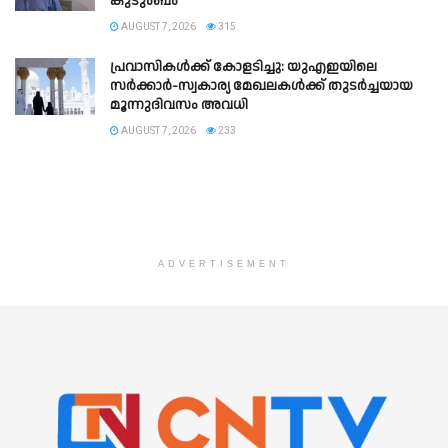
കുടുംബം
AUGUST 7, 2026
315
പ്രവാസികൾക്ക് കോളടിച്ചു: യുഎഇയിലെ
സർക്കാർ-സ്വകാര്യ മേഖലകൾക്ക് തുടർച്ചയായ
മൂന്നുദിവസം അവധി
AUGUST 7, 2026
233
ADVERTISEMENT