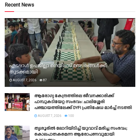
Recent News
എടപ്പാൾ ഉപജില്ലാ ഗെയിംസ് മത്സരങ്ങൾക്ക്
തുടക്കമായി
AUGUST 7, 2026
87
ആരോഗ്യ കേന്ദ്രത്തിലെ ജീവനക്കാരിക്ക്
പാമ്പുകടിയേറ്റ സംഭവം: ചാലിശ്ശേരി
പഞ്ചായത്തിലേക്ക് DYFI പ്രതിഷേധ മാർച്ച് നടത്തി​
AUGUST 7, 2026
100
തൃശൂരിൽ ലോറിയിടിച്ച് യുവാവ് മരിച്ച സംഭവം;
കൊലപാതകമെന്ന ആരോപണവുമായി