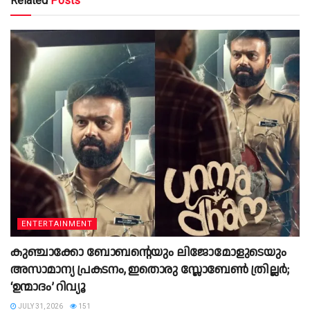
Related
Posts
ENTERTAINMENT
കുഞ്ചാക്കോ ബോബൻ്റെയും ലിജോമോളുടെയും
അസാമാന്യ പ്രകടനം, ഇതൊരു സ്ലോബേൺ ത്രില്ലർ;
‘ഉന്മാദം’ റിവ്യൂ
JULY 31, 2026
151