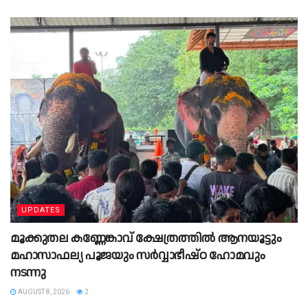
UPDATES
മൂക്കുതല കണ്ണേങ്കാവ് ക്ഷേത്രത്തിൽ ആനയൂട്ടും
മഹാസാഫല്യ പൂജയും സർവ്വാഭീഷ്ഠ ഹോമവും
നടന്നു
AUGUST 8, 2026
2