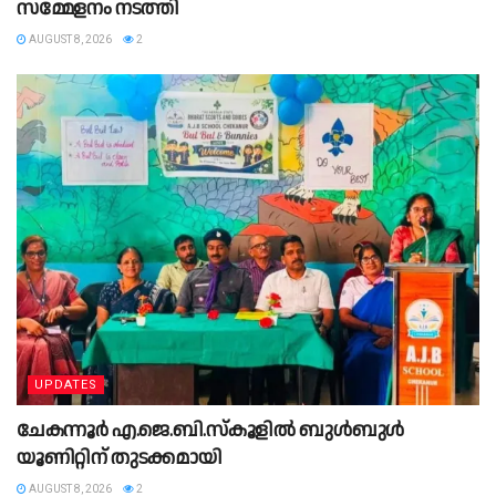
സമ്മേളനം നടത്തി
AUGUST 8, 2026
2
UPDATES
ചേകന്നൂർ എ.ജെ.ബി.സ്കൂളിൽ ബുൾബുൾ
യൂണിറ്റിന് തുടക്കമായി
AUGUST 8, 2026
2