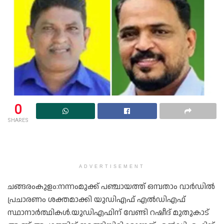
0
SHARES
ADVERTISEMENT
ചങ്ങരംകുളം:നന്നംമുക്ക് പഞ്ചായത്ത് ഒമ്പതാം വാര്‍ഡില്‍
പ്രചാരണം ശക്തമാക്കി യുഡിഎഫ് എല്‍ഡിഎഫ്
സ്ഥാനാര്‍ത്ഥികള്‍.യുഡിഎഫിന് വേണ്ടി റഷീദ് മുതുകാട്