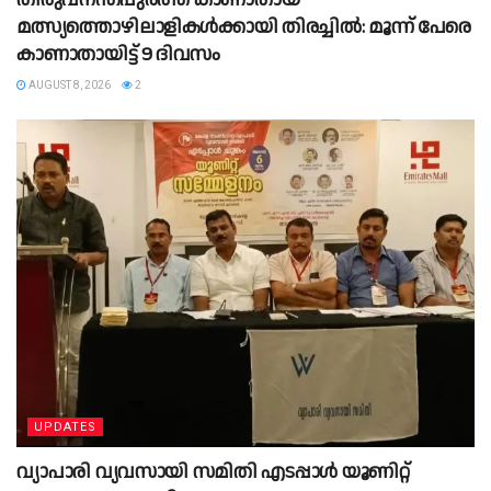
മത്സ്യത്തൊഴിലാളികൾക്കായി തിരച്ചിൽ: മൂന്ന് പേരെ
കാണാതായിട്ട് 9 ദിവസം
AUGUST 8, 2026
2
UPDATES
വ്യാപാരി വ്യവസായി സമിതി എടപ്പാൾ യൂണിറ്റ്