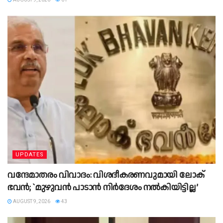
UPDATES
വന്ദേമാതരം വിവാദം: വിശദീകരണവുമായി ലോക്
ഭവൻ; `മുഴുവൻ പാടാൻ നിർദേശം നൽകിയിട്ടില്ല’
AUGUST 9, 2026
43