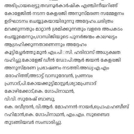
അഭിപ്രായപ്പെട്ടു.തവനൂർകാർഷിക എഞ്ചിനീയറിങ്ങ്
കോളേജിൽ നടന്ന കേളപ്പജി അനുസ്മരണ സമ്മേളനം
ഉദ്ഘാടനം ചെയ്യുകയായിരുന്നു അദ്ദേഹം.ചരിത്രം
മറക്കുന്നതും മാറ്റാൻ ശ്രമിക്കുന്നതും വളരെ അപകടം
ചെയ്യുമെന്നും,ഗാന്ധിജിയുടെ പുനർജന്മം കാലഘട്ടം
ആഗ്രഹിക്കുന്നതാണെന്നും അദ്ദേഹം
കൂട്ടിച്ചേർത്തു.മുൻ എം.പി : സി. ഹരിദാസ് അധ്യക്ഷത
വഹിച്ചു.കോളേജ് ഡീൻ ഡോ:പി.ആർ ജയൻ കേളപ്പജി
അനുസ്മരണ പ്രഭാഷണം നടത്തി.അഡ്വ:എ.എം
.രോഹിത്ത്,അടാട്ട് വാസുദേവൻ, പ്രണവം
പ്രസാദ്,പി.കോയക്കുട്ടിമാസ്റ്റർ,ശ്യാമപ്രസാദ്
കോഴിക്കോട്,കെ. ഗോപിനാഥൻ,
വി.വി. സുരേഷ് ബാബു,
കെ. രവീന്ദ്രൻ, വി.ആർ. മോഹനൻ നായർ,പ്രൊഫ:ഹബീബ്
റഹിമാൻ,കെ. ഗോപിനാഥൻ, എം.എം. സുബൈദ
തുടങ്ങിയവർ സംസാരിച്ചു.