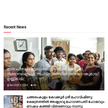
Recent News
മാതാപിതാക്കളുടെ അധ്വാനത്തിന് മകളുടെ
സമ്മാനം’എം.എ. സംസ്കൃതത്തിൽ രണ്ടാം റാങ്കുമായി
ഉണ്ണിമായ
AUGUST 9, 2026
66
ചങ്ങരംകുളം കോക്കൂർ ശ്രീ മഹാവിഷ്ണു
ക്ഷേത്രത്തിൽ അഷ്ടദ്രവ്യ മഹാഗണപതി ഹോമവും
ഔഷധ കഞ്ഞി വിതരണവും നടന്നു