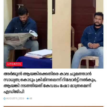
UPDATES
അർജുൻ ആയങ്കിക്കെതിരെ കാപ്പ ചുമത്താൻ
സാധ്യത; കൊടും ക്രിമിനലെന്ന് റിപ്പോർട്ട് നൽകും,
ആയങ്കി നടത്തിയത് കേവലം ഷോ മാത്രമെന്ന്
എഡിജിപി
AUGUST 9, 2026
68