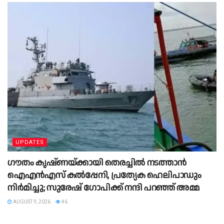
UPDATES
ഗൗതം കൃഷ്ണയ്ക്കായി തെരച്ചിൽ നടത്താൻ
ഐഎൻഎസ് കൽപ്പേനി, പ്രത്യേക ഹെലിപാഡും
നിർമിച്ചു; സുരേഷ് ഗോപിക്ക് നന്ദി പറഞ്ഞ് അമ്മ
AUGUST 9, 2026
46