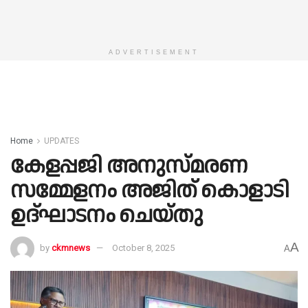
ADVERTISEMENT
Home
UPDATES
കേളപ്പജി അനുസ്മരണ
സമ്മേളനം അജിത് കൊളാടി
ഉദ്ഘാടനം ചെയ്തു
A
by
ckmnews
October 8, 2025
A