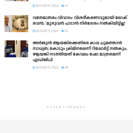
AUGUST 9, 2026
61
വന്ദേമാതരം വിവാദം: വിശദീകരണവുമായി ലോക്
ഭവൻ; `മുഴുവൻ പാടാൻ നിർദേശം നൽകിയിട്ടില്ല’
AUGUST 9, 2026
43
അർജുൻ ആയങ്കിക്കെതിരെ കാപ്പ ചുമത്താൻ
സാധ്യത; കൊടും ക്രിമിനലെന്ന് റിപ്പോർട്ട് നൽകും,
ആയങ്കി നടത്തിയത് കേവലം ഷോ മാത്രമെന്ന്
എഡിജിപി
AUGUST 9, 2026
68
ADVERTISEMENT