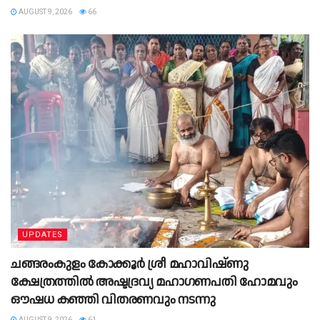
AUGUST 9, 2026
66
UPDATES
ചങ്ങരംകുളം കോക്കൂർ ശ്രീ മഹാവിഷ്ണു
ക്ഷേത്രത്തിൽ അഷ്ടദ്രവ്യ മഹാഗണപതി ഹോമവും
ഔഷധ കഞ്ഞി വിതരണവും നടന്നു
AUGUST 9, 2026
61