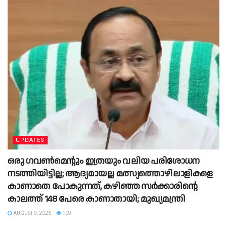
UPDATES
ഒരു ഗവൺമെന്റും ഇത്രയും വലിയ പരിശോധന
നടത്തിയിട്ടില്ല; ആദ്യമായല്ല മത്സ്യത്തൊഴിലാളികളെ
കാണാതെ പോകുന്നത്, കഴിഞ്ഞ സർക്കാരിന്റെ
കാലത്ത് 148 പേരെ കാണാതായി; മുഖ്യമന്ത്രി
AUGUST 9, 2026
109