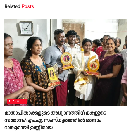
Related
Posts
UPDATES
മാതാപിതാക്കളുടെ അധ്വാനത്തിന് മകളുടെ
സമ്മാനം’എം.എ. സംസ്കൃതത്തിൽ രണ്ടാം
റാങ്കുമായി ഉണ്ണിമായ