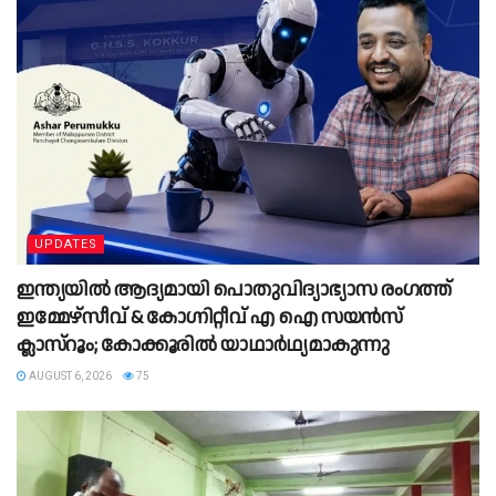
UPDATES
ഇന്ത്യയിൽ ആദ്യമായി പൊതുവിദ്യാഭ്യാസ രംഗത്ത്
ഇമ്മേഴ്സീവ് & കോഗ്നിറ്റീവ് എ ഐ സയൻസ്
ക്ലാസ്‌റൂം; കോക്കൂരിൽ യാഥാർഥ്യമാകുന്നു
AUGUST 6, 2026
75