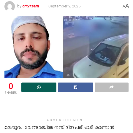
A
by
cntv team
September 9, 2025
A
0
SHARES
ADVERTISEMENT
മലപ്പുറം: വേങ്ങരയില്‍ നബിദിന പരിപാടി കാണാന്‍