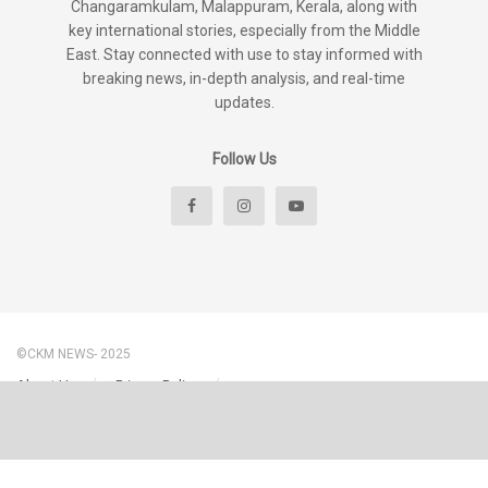
Changaramkulam, Malappuram, Kerala, along with
key international stories, especially from the Middle
East. Stay connected with use to stay informed with
breaking news, in-depth analysis, and real-time
updates.
Follow Us
©CKM NEWS- 2025
About Us
Privacy Policy
Disclaimer & Content Policy – CKM News
Terms And Conditions
Contact Us