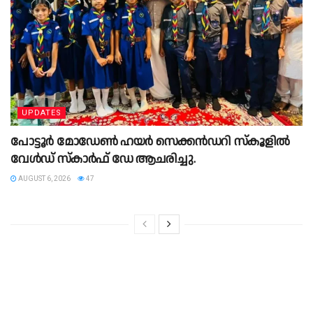
UPDATES
പോട്ടൂർ മോഡേൺ ഹയർ സെക്കൻഡറി സ്കൂളില്‍
വേൾഡ് സ്കാർഫ് ഡേ ആചരിച്ചു.
AUGUST 6, 2026
47