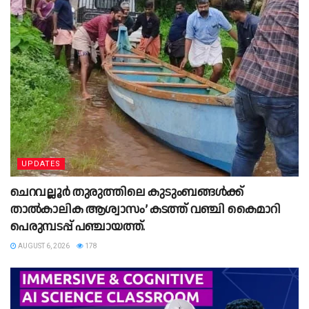
UPDATES
ചെറവല്ലൂർ തുരുത്തിലെ കുടുംബങ്ങൾക്ക്
താൽകാലിക ആശ്വാസം’ കടത്ത് വഞ്ചി കൈമാറി
പെരുമ്പടപ്പ് പഞ്ചായത്ത്.
AUGUST 6, 2026
178