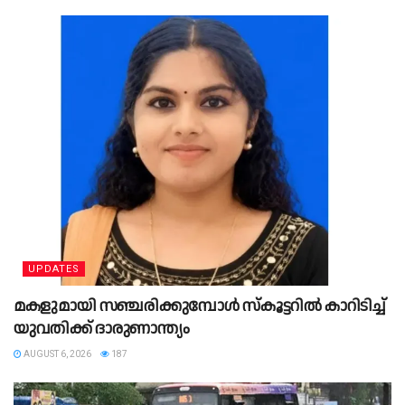
UPDATES
മ​ക​ളു​മാ​യി സ​ഞ്ച​രി​ക്കു​മ്പോ​ള്‍ സ്‌​കൂ​ട്ട​റി​ല്‍ കാ​റി​ടി​ച്ച്
യു​വ​തി​ക്ക് ദാ​രു​ണാ​ന്ത്യം
AUGUST 6, 2026
187