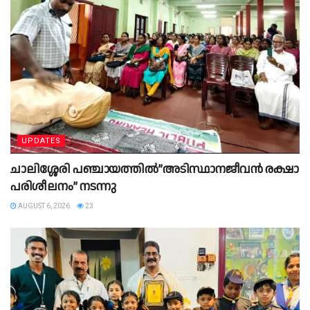
UPDATES
ചാലിശ്ശേരി പഞ്ചായത്തിൽ”അടിസ്ഥാനജീവൻ രക്ഷാ
പരിശീലനം” നടന്നു
AUGUST 6, 2026
23