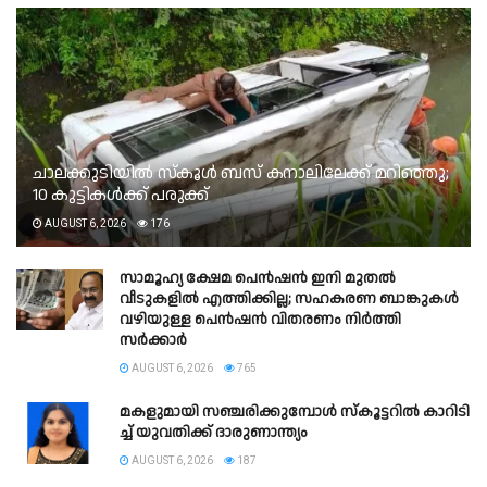
ചാലക്കുടിയില്‍ സ്‌കൂള്‍ ബസ് കനാലിലേക്ക് മറിഞ്ഞു;
10 കുട്ടികള്‍ക്ക് പരുക്ക്
AUGUST 6, 2026
176
സാമൂഹ്യ ക്ഷേമ പെൻഷൻ ഇനി മുതൽ
വീടുകളിൽ എത്തിക്കില്ല; സഹകരണ ബാങ്കുകൾ
വഴിയുള്ള പെൻഷൻ വിതരണം നിർത്തി
സർക്കാർ
AUGUST 6, 2026
765
മ​ക​ളു​മാ​യി സ​ഞ്ച​രി​ക്കു​മ്പോ​ള്‍ സ്‌​കൂ​ട്ട​റി​ല്‍ കാ​റി​ടി​
ച്ച് യു​വ​തി​ക്ക് ദാ​രു​ണാ​ന്ത്യം
AUGUST 6, 2026
187