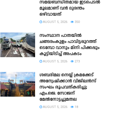
സമയബന്ധിതമായ ഇടപെടൽ
മൂലമാണ് വൻ ദുരന്തം
ഒഴിവായത്
AUGUST 5, 2026
350
സംസ്ഥാന പാതയില്‍
ചങ്ങരംകുളം പാവിട്ടപ്പുറത്ത്
ടെമ്പോ വാനും മിനി പിക്കപ്പും
കൂട്ടിയിടിച്ച് അപകടം
AUGUST 5, 2026
273
ശബരിമല നെയ്യ് ക്രമക്കേട്
അന്വേഷിക്കാൻ വിജിലൻസ്
സംഘം രൂപവത്കരിച്ചു;
എം.ജെ. സോജന്
മേൽനോട്ടച്ചുമതല
AUGUST 5, 2026
18