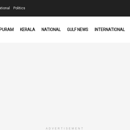
ational
Politics
PURAM
KERALA
NATIONAL
GULF NEWS
INTERNATIONAL
ADVERTISEMENT