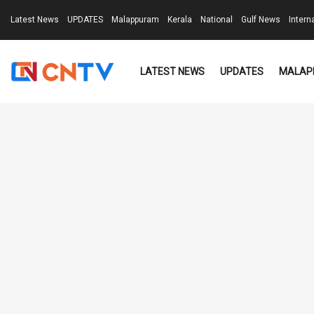
Latest News
UPDATES
Malappuram
Kerala
National
Gulf News
Intern
LATEST NEWS
UPDATES
MALAP