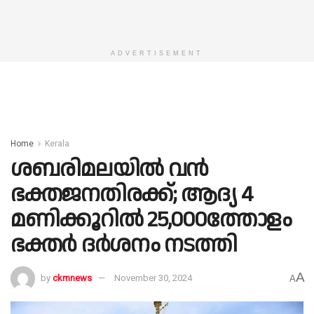
ADVERTISEMENT
Home
Kerala
ശബരിമലയിൽ വൻ
ഭക്തജനതിരക്ക്; ആദ്യ 4
മണിക്കൂറിൽ 25,000ത്തോളം
ഭക്തർ ദർശനം നടത്തി
A
by
ckmnews
November 30, 2024
A