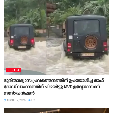
KERALA
ദുരിതാശ്വാസ പ്രവർത്തനത്തിന് ഉപയോഗിച്ച ഓഫ്
റോഡ് വാഹനത്തിന് പിഴയിട്ടു; MVD ഉദ്യോഗസ്ഥന്
സസ്പെൻഷൻ
AUGUST 7, 2026
263