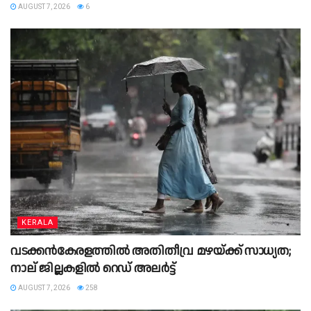
AUGUST 7, 2026
6
KERALA
വടക്കൻകേരളത്തിൽ അതിതീവ്ര മഴയ്ക്ക് സാധ്യത;
നാല് ജില്ലകളിൽ റെഡ് അലർട്ട്
AUGUST 7, 2026
258