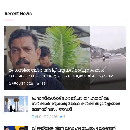
Recent News
തൃശൂരിൽ ലോറിയിടിച്ച് യുവാവ് മരിച്ച സംഭവം;
കൊലപാതകമെന്ന ആരോപണവുമായി കുടുംബം
AUGUST 7, 2026
152
പ്രവാസികൾക്ക് കോളടിച്ചു: യുഎഇയിലെ
സർക്കാർ-സ്വകാര്യ മേഖലകൾക്ക് തുടർച്ചയായ
മൂന്നുദിവസം അവധി
AUGUST 7, 2026
6
വിജയ്‌യിൽ നിന്ന് വിവാഹമോചനം വേണ്ടെന്ന്