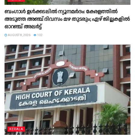
ബംഗാൾ ഉൾക്കടലിൽ ന്യൂനമർദം: കേരളത്തിൽ
അടുത്ത അഞ്ച് ദിവസം മഴ തുടരും; ഏഴ് ജില്ലകളിൽ
ഓറഞ്ച് അലർട്ട്
AUGUST 8, 2026
102
KERALA