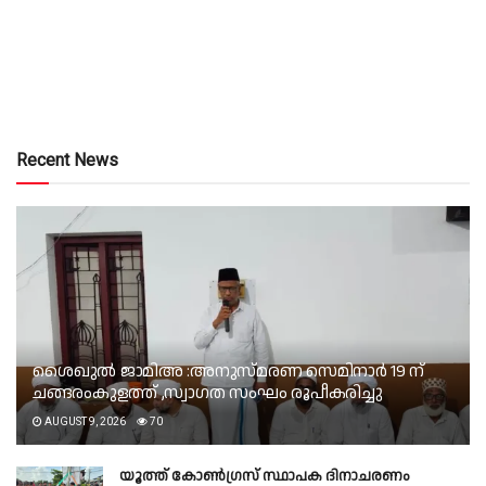
Recent News
ശൈഖുൽ ജാമിഅ :അനുസ്മരണ സെമിനാർ 19 ന്
ചങ്ങരംകുളത്ത് ,സ്വാഗത സംഘം രൂപീകരിച്ചു
AUGUST 9, 2026
70
യൂത്ത് കോൺഗ്രസ് സ്ഥാപക ദിനാചരണം