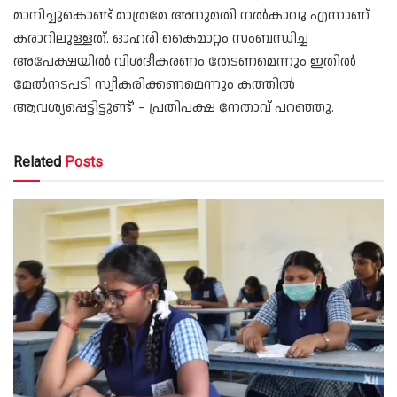
മാനിച്ചുകൊണ്ട് മാത്രമേ അനുമതി നൽകാവൂ എന്നാണ്
കരാറിലുള്ളത്. ഓഹരി കൈമാറ്റം സംബന്ധിച്ച
അപേക്ഷയിൽ വിശദീകരണം തേടണമെന്നും ഇതിൽ
മേൽനടപടി സ്വീകരിക്കണമെന്നും കത്തിൽ
ആവശ്യപ്പെട്ടിട്ടുണ്ട്’ – പ്രതിപക്ഷ നേതാവ് പറഞ്ഞു.
Related
Posts