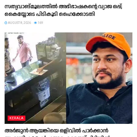
സത്യവാങ്മൂലത്തില്‍ അഭിഭാഷകൻ്റെ വ്യാജ ഒപ്പ്;
കൈയ്യോടെ പിടികൂടി ഹൈക്കോടതി
AUGUST 8, 2026
169
KERALA
അർജുൻ ആയങ്കിയെ ഒളിവിൽ പാർക്കാൻ