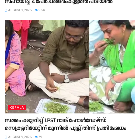
സഹായിച്ച 4 പേര്‍ ചങ്ങരംകുളത്ത് പിടിയില്‍
AUGUST 8, 2026
2.5K
KERALA
സമരം കടുപ്പിച്ച് LPST റാങ്ക് ഹോൾഡേഴ്സ്:
സെക്രട്ടറിയേറ്റിന് മുന്നിൽ പുല്ല് തിന്ന് പ്രതിഷേധം
AUGUST 8, 2026
79