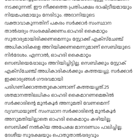
നടക്കുന്നത്. ഈ നീക്കത്തെ പ്രതിപക്ഷം രാഷ്‌ട്രീയമായും
നിയമപരമായും നേരിടും. അദാനിയുടെ
വക്താവാകുന്നതിന് പകരം സർക്കാർ സംസ്ഥാന
താൽപ്പര്യം സംരക്ഷിക്കണം.ഓഹരി കൈമാറ്റം
സുതാര്യമായിരിക്കണമെന്നും സ്റ്റോക്ക് എക്‌സ്‌ചേഞ്ച്
അധികാരികളെ അറിയിക്കണമെന്നുമാണ് സെബിയുടെ
നിർദേശം. എന്നാൽ, ഓഹരി കൈമാറ്റം
സെബിയെപ്പോലും അറിയിച്ചിട്ടില്ല. സെബിക്കും സ്റ്റോക്
എക്‌സ്‌ചേഞ്ച് അധികാരികൾക്കും കത്തയച്ചു. സർക്കാർ
ഇക്കാര്യങ്ങൾ ഗൗരവമായി
പരിഗണിക്കാത്തതുകൊണ്ടാണ് കത്തയച്ചത്.25
ശതമാനത്തിലധികം ഓഹരി കൈമാറണമെങ്കിൽ
സർക്കാരിന്റെ മുൻകൂർ അനുമതി വേണമെന്ന്
വ്യവസ്ഥയുണ്ട്. സംസ്ഥാന സർക്കാരിന്റെ മുൻകൂർ
അനുമതിയില്ലാതെ ഓഹരി കൈമാറ്റം കഴിയില്ല.
സെബിക്ക് നൽകിയ അപേക്ഷ മാനദണ്ഡം പാലിച്ചില്ല.
ദേശീയ സുരക്ഷയും പൊതുതാൽപ്പര്യവും