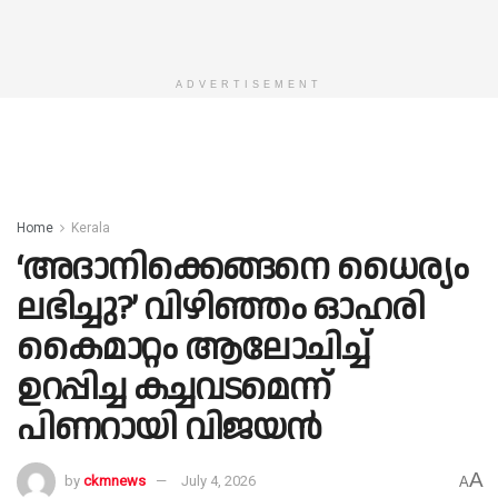
ADVERTISEMENT
Home
Kerala
‘അദാനിക്കെങ്ങനെ ധൈര്യം
ലഭിച്ചു?’ വിഴിഞ്ഞം ഓഹരി
കൈമാറ്റം ആലോചിച്ച്
ഉറപ്പിച്ച കച്ചവടമെന്ന്
പിണറായി വിജയൻ
A
by
ckmnews
July 4, 2026
A