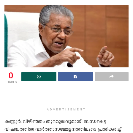
0
SHARES
ADVERTISEMENT
കണ്ണൂർ: വിഴിഞ്ഞം തുറമുഖവുമായി ബന്ധപ്പെട്ട
വിഷയത്തിൽ വാർത്താസമ്മേളനത്തിലൂടെ പ്രതികരിച്ച്