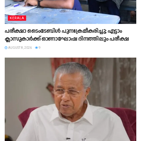
KERALA
പരീക്ഷാ ടൈംടേബിൾ പുനഃക്രമീകരിച്ചു; എട്ടാം
ക്ലാസുകാർക്ക് ഓണാഘോഷ ദിനത്തിലും പരീക്ഷ
AUGUST 8, 2026
9