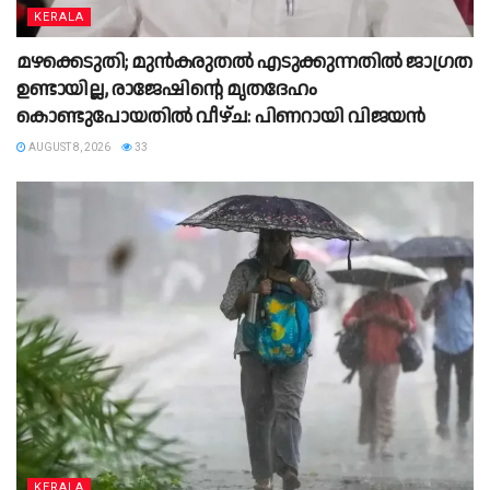
KERALA
മഴക്കെടുതി; മുൻകരുതൽ എടുക്കുന്നതിൽ ജാഗ്രത
ഉണ്ടായില്ല, രാജേഷിന്റെ മൃതദേഹം
കൊണ്ടുപോയതിൽ വീഴ്ച: പിണറായി വിജയൻ
AUGUST 8, 2026
33
KERALA