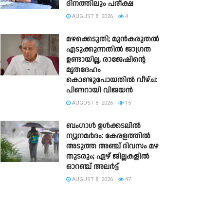
ദിനത്തിലും പരീക്ഷ
AUGUST 8, 2026
4
മഴക്കെടുതി; മുൻകരുതൽ
എടുക്കുന്നതിൽ ജാഗ്രത
ഉണ്ടായില്ല, രാജേഷിന്റെ
മൃതദേഹം
കൊണ്ടുപോയതിൽ വീഴ്ച:
പിണറായി വിജയൻ
AUGUST 8, 2026
15
ബംഗാൾ ഉൾക്കടലിൽ
ന്യൂനമർദം: കേരളത്തിൽ
അടുത്ത അഞ്ച് ദിവസം മഴ
തുടരും; ഏഴ് ജില്ലകളിൽ
ഓറഞ്ച് അലർട്ട്
AUGUST 8, 2026
47