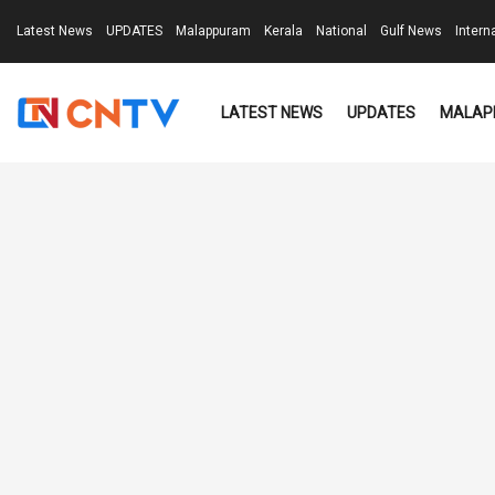
Latest News
UPDATES
Malappuram
Kerala
National
Gulf News
Intern
LATEST NEWS
UPDATES
MALAP