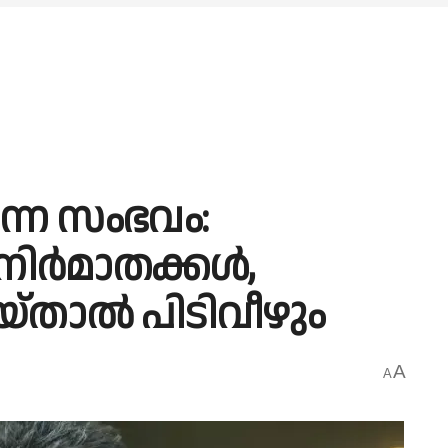
ന സംഭവം:
ി നിർമാതക്കൾ,
താല്‍ പിടിവീഴും
A
A