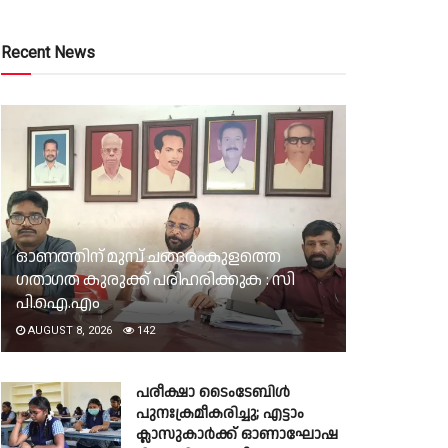
Recent News
ഓണത്തിന് മുമ്പ് ചങ്ങരംകുളത്തെ
ഗതാഗത കുരുക്ക് പരിഹരിക്കുക : സി
പി.ഐ.എം
AUGUST 8, 2026
142
പരീക്ഷാ ടൈംടേബിൾ
പുനഃക്രമീകരിച്ചു; എട്ടാം
ക്ലാസുകാർക്ക് ഓണാഘോഷ