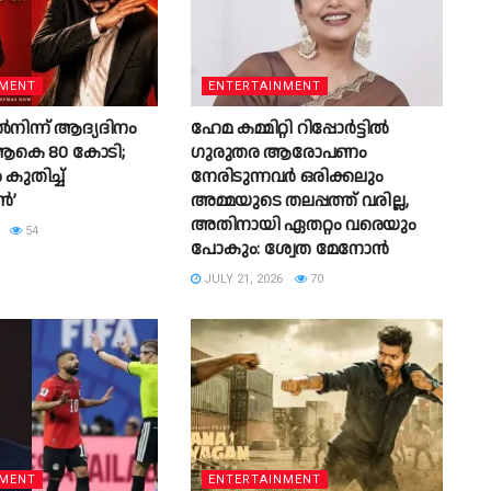
NMENT
ENTERTAINMENT
നിന്ന് ആദ്യദിനം
ഹേമ കമ്മിറ്റി റിപ്പോര്‍ട്ടില്‍
 ആകെ 80 കോടി;
ഗുരുതര ആരോപണം
ുതിച്ച്
നേരിടുന്നവര്‍ ഒരിക്കലും
ൻ’
അമ്മയുടെ തലപ്പത്ത് വരില്ല,
അതിനായി ഏതറ്റം വരെയും
54
പോകും: ശ്വേത മേനോന്‍
JULY 21, 2026
70
NMENT
ENTERTAINMENT