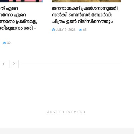
നത് ഏറെ
ജനനായകന് പ്രദർശനാനുമതി
െന്നോ ഏറെ
നൽകി സെൻസർ ബോർഡ്;
നതോ പ്രശ്നമല്ല,
ചിത്രം ഉടൻ റിലീസിനെത്തും
തീരുമാനം ശരി –
JULY 9, 2026
63
32
ADVERTISEMENT