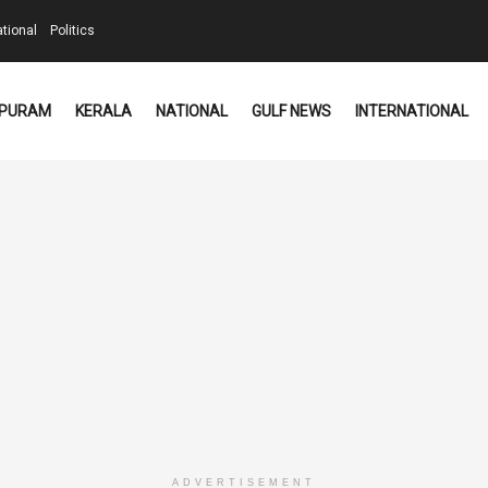
ational
Politics
PURAM
KERALA
NATIONAL
GULF NEWS
INTERNATIONAL
ADVERTISEMENT