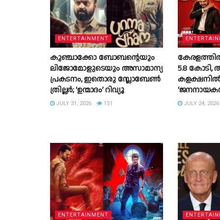
ENTERTAINMENT
ENTERTAI
കുഞ്ചാക്കോ ബോബൻ്റെയും
കേരളത്തിൽ
ലിജോമോളുടെയും അസാമാന്യ
5.8 കോടി,
പ്രകടനം, ഇതൊരു സ്ലോബേൺ
കളക്ഷനിൽ ക
ത്രില്ലർ; ‘ഉന്മാദം’ റിവ്യൂ
‘ജനനായക
JULY 31, 2026
151
JULY 24, 2026
ENTERTAINMENT
ENTERTAI