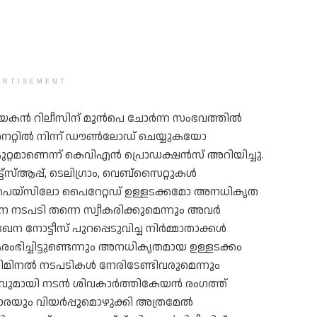
ERTISEMENT
യകൻ റിലീസിന് മുൻപെ ചോർന്ന സംഭവത്തിൽ
്റർനെറ്റിൽ നിന്ന് ഡൗൺലോഡ് ചെയ്യുകയോ
കുറ്റമാണെന്ന് കെവിഎൻ പ്രൊഡക്ഷൻസ് അറിയിച്ചു.
്ട്‌സ്ആപ്പ്, ടെലിഗ്രാം, വെബ്‌സൈറ്റുകൾ
സ്‌പെയ്‌സിലോ പൈറേറ്റഡ് ഉള്ളടക്കമോ അനധികൃത
ർശന നടപടി തന്നെ സ്വീകരിക്കുമെന്നും അവർ
നോട്ടീസ് പുറപ്പെടുവിച്ച നിർമ്മാതാക്കൾ
ച്ചിട്ടുണ്ടെന്നും അനധികൃതമായ ഉള്ളടക്കം
്രിമിനൽ നടപടികൾ നേരിടേണ്ടിവരുമെന്നും
കരണവുമായി നടൻ ശിവകാർത്തികേയൻ രം​ഗത്ത്
ോരയും വിയർപ്പുമൊഴുക്കി അത്രമേൽ