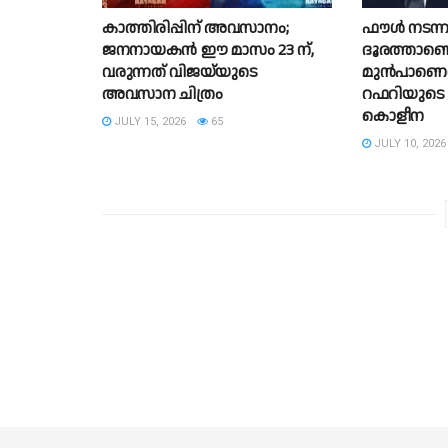
കാത്തിരിപ്പിന് അവസാനം;
ഫൗൾ നടന്
ജനനായകൻ ഈ മാസം 23 ന്,
ദൂരത്താണ
വരുന്നത് വിജയ്‌യുടെ
മുൻപാണെന്
അവസാന ചിത്രം
റഫറിയുടെ 
കൊളീന
JULY 15, 2026
65
JULY 10, 2026