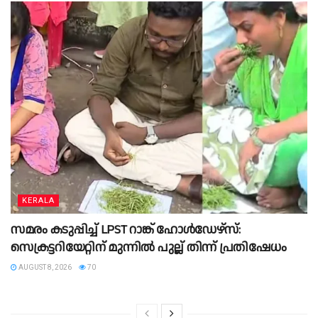
KERALA
സമരം കടുപ്പിച്ച് LPST റാങ്ക് ഹോൾഡേഴ്സ്:
സെക്രട്ടറിയേറ്റിന് മുന്നിൽ പുല്ല് തിന്ന് പ്രതിഷേധം
AUGUST 8, 2026
70