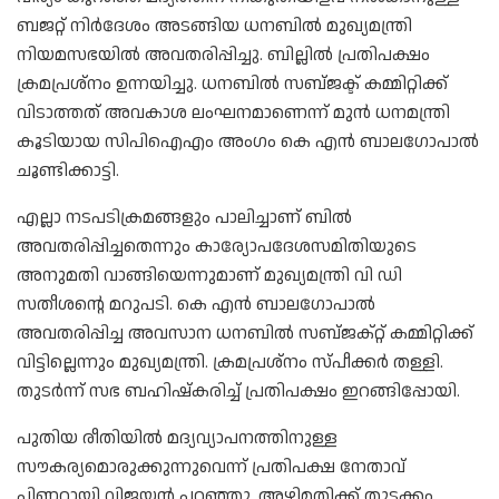
ബജറ്റ് നിർദേശം അടങ്ങിയ ധനബിൽ മുഖ്യമന്ത്രി
നിയമസഭയിൽ അവതരിപ്പിച്ചു. ബില്ലിൽ പ്രതിപക്ഷം
ക്രമപ്രശ്നം ഉന്നയിച്ചു. ധനബിൽ സബ്ജക്ട് കമ്മിറ്റിക്ക്
വിടാത്തത് അവകാശ ലംഘനമാണെന്ന് മുൻ ധനമന്ത്രി
കൂടിയായ സിപിഐഎം അംഗം കെ എൻ ബാലഗോപാൽ
ചൂണ്ടിക്കാട്ടി.
എല്ലാ നടപടിക്രമങ്ങളും പാലിച്ചാണ് ബിൽ
അവതരിപ്പിച്ചതെന്നും കാര്യോപദേശസമിതിയുടെ
അനുമതി വാങ്ങിയെന്നുമാണ് മുഖ്യമന്ത്രി വി ഡി
സതീശന്റെ മറുപടി. കെ എൻ ബാലഗോപാൽ
അവതരിപ്പിച്ച അവസാന ധനബിൽ സബ്ജക്റ്റ് കമ്മിറ്റിക്ക്
വിട്ടില്ലെന്നും മുഖ്യമന്ത്രി. ക്രമപ്രശ്നം സ്പീക്കർ തള്ളി.
തുടർന്ന് സഭ ബഹിഷ്കരിച്ച് പ്രതിപക്ഷം ഇറങ്ങിപ്പോയി.
പുതിയ രീതിയിൽ മദ്യവ്യാപനത്തിനുള്ള
സൗകര്യമൊരുക്കുന്നുവെന്ന് പ്രതിപക്ഷ നേതാവ്
പിണറായി വിജയൻ പറഞ്ഞു. അഴിമതിക്ക്‌ തുടക്കം