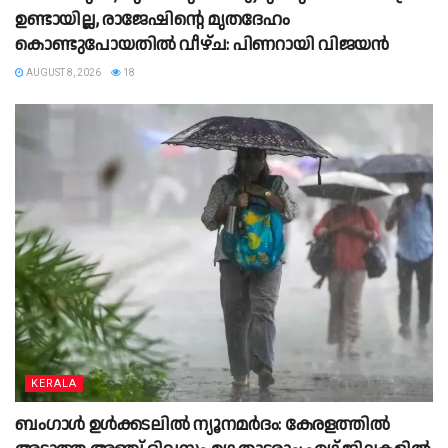
ഉണ്ടായില്ല, രാജേഷിന്റെ മൃതദേഹം
കൊണ്ടുപോയതിൽ വീഴ്ച: പിണറായി വിജയൻ
AUGUST 8, 2026
18
KERALA
ബംഗാൾ ഉൾക്കടലിൽ ന്യൂനമർദം: കേരളത്തിൽ