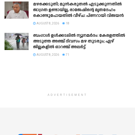
മഴക്കെടുതി; മുൻകരുതൽ എടുക്കുന്നതിൽ
ജാഗ്രത ഉണ്ടായില്ല, രാജേഷിന്റെ മൃതദേഹം
കൊണ്ടുപോയതിൽ വീഴ്ച: പിണറായി വിജയൻ
AUGUST 8, 2026
18
ബംഗാൾ ഉൾക്കടലിൽ ന്യൂനമർദം: കേരളത്തിൽ
അടുത്ത അഞ്ച് ദിവസം മഴ തുടരും; ഏഴ്
ജില്ലകളിൽ ഓറഞ്ച് അലർട്ട്
AUGUST 8, 2026
71
ADVERTISEMENT