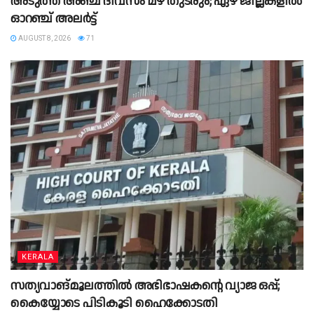
അടുത്ത അഞ്ച് ദിവസം മഴ തുടരും; ഏഴ് ജില്ലകളിൽ
ഓറഞ്ച് അലർട്ട്
AUGUST 8, 2026
71
KERALA
സത്യവാങ്മൂലത്തില്‍ അഭിഭാഷകൻ്റെ വ്യാജ ഒപ്പ്;
കൈയ്യോടെ പിടികൂടി ഹൈക്കോടതി