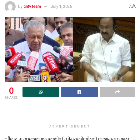
A
by
cntv team
July 1, 2026
A
0
SHARES
ADVERTISEMENT
വീര്യം കുറഞ്ഞ മദ്യത്തിന് നികുതിയിളവ് നൽകാനുള്ള