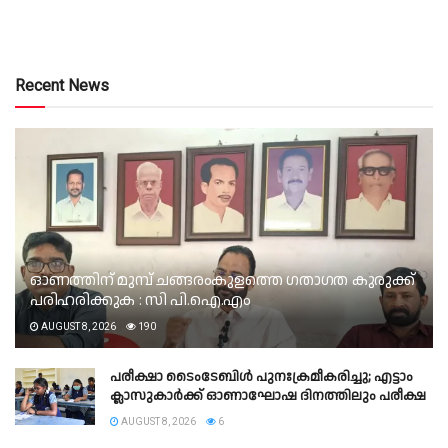
Recent News
ഓണത്തിന് മുമ്പ് ചങ്ങരംകുളത്തെ ഗതാഗത കുരുക്ക്
പരിഹരിക്കുക : സി പി.ഐ.എം
AUGUST 8, 2026
190
പരീക്ഷാ ടൈംടേബിൾ പുനഃക്രമീകരിച്ചു; എട്ടാം
ക്ലാസുകാർക്ക് ഓണാഘോഷ ദിനത്തിലും പരീക്ഷ
AUGUST 8, 2026
6