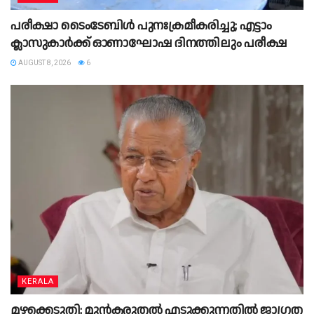
പരീക്ഷാ ടൈംടേബിൾ പുനഃക്രമീകരിച്ചു; എട്ടാം
ക്ലാസുകാർക്ക് ഓണാഘോഷ ദിനത്തിലും പരീക്ഷ
AUGUST 8, 2026
6
KERALA
മഴക്കെടുതി; മുൻകരുതൽ എടുക്കുന്നതിൽ ജാഗ്രത