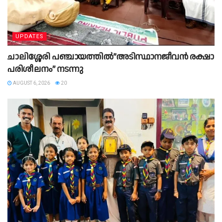
UPDATES
ചാലിശ്ശേരി പഞ്ചായത്തിൽ”അടിസ്ഥാനജീവൻ രക്ഷാ
പരിശീലനം” നടന്നു
AUGUST 6, 2026
20