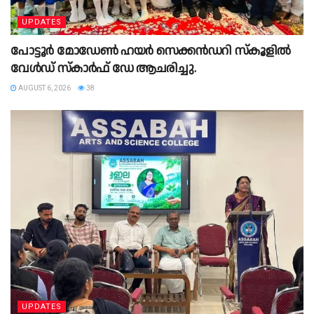
UPDATES
പോട്ടൂർ മോഡേൺ ഹയർ സെക്കൻഡറി സ്കൂളില്‍
വേൾഡ് സ്കാർഫ് ഡേ ആചരിച്ചു.
AUGUST 6, 2026
38
UPDATES