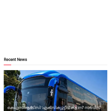
Recent News
കെഎസ്‌ആർടിസി ‘എക്‌സിക്യൂട്ടീവ് ക്ളാസ്’ സർവീസ്