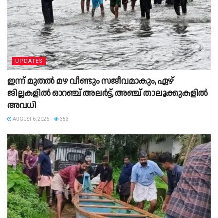
UPDATES
ഇന്ന് മുതൽ മഴ വീണ്ടും സജീവമാകും, ഏഴ്
ജില്ലകളിൽ ഓറഞ്ച് അലർട്ട്, അഞ്ച് താലൂക്കുകളിൽ
അവധി
AUGUST 6, 2026
353