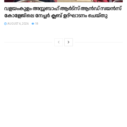
വളയംകുളം അസ്സബാഹ് ആർട്സ് ആൻഡ് സയൻസ്
കോളേജിലെ നേച്ചർ ക്ലബ് ഉദ്ഘാടനം ചെയ്തു
AUGUST 6, 2026
18