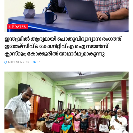
UPDATES
ഇന്ത്യയിൽ ആദ്യമായി പൊതുവിദ്യാഭ്യാസ രംഗത്ത്
ഇമ്മേഴ്സീവ് & കോഗ്നിറ്റീവ് എ ഐ സയൻസ്
ക്ലാസ്‌റൂം; കോക്കൂരിൽ യാഥാർഥ്യമാകുന്നു
AUGUST 6, 2026
67