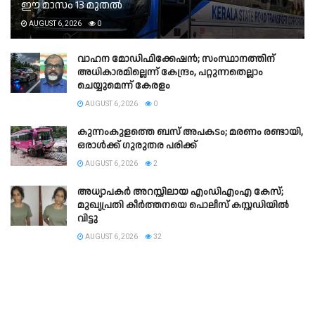
ഈ മാസം 13 മുതൽ
AUGUST 6, 2026
0
വാഹന മോഡിഫിക്കേഷൻ; സംസ്ഥാനത്തിന്
അധികാരമില്ലെന്ന് കേന്ദ്രം, പറ്റുന്നതെല്ലാം
ചെയ്യുമെന്ന് കേരളം
AUGUST 6, 2026
0
കുന്നംകുളത്തെ ബസ് അപകടം; മരണം രണ്ടായി,
ഒരാള്‍ക്ക് ഗുരുതര പരിക്ക്
AUGUST 6, 2026
2
അധ്യാപകർ അറസ്റ്റിലായ എംഡിഎംഎ കേസ്;
മുഖ്യപ്രതി കീർത്തനയെ പൊലീസ് കസ്റ്റഡിയിൽ
വിട്ടു
AUGUST 6, 2026
32