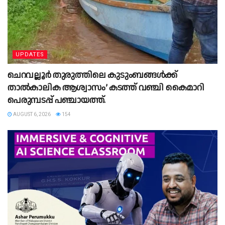
UPDATES
ചെറവല്ലൂർ തുരുത്തിലെ കുടുംബങ്ങൾക്ക്
താൽകാലിക ആശ്വാസം’ കടത്ത് വഞ്ചി കൈമാറി
പെരുമ്പടപ്പ് പഞ്ചായത്ത്.
AUGUST 6, 2026
154