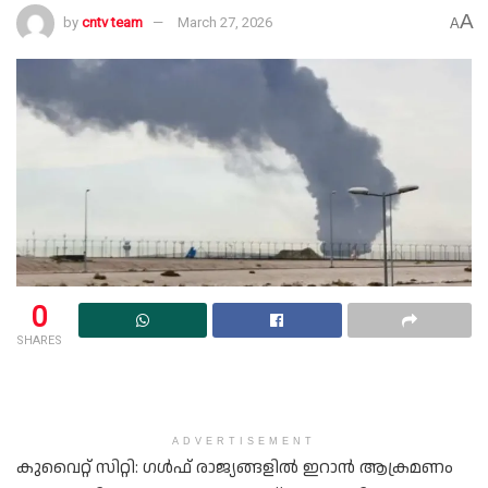
A
by
cntv team
March 27, 2026
A
0
SHARES
ADVERTISEMENT
കുവൈറ്റ് സിറ്റി: ഗള്‍ഫ് രാജ്യങ്ങളില്‍ ഇറാന്‍ ആക്രമണം