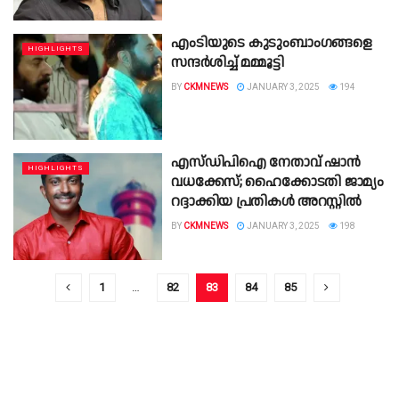
എംടിയുടെ കുടുംബാംഗങ്ങളെ
HIGHLIGHTS
സന്ദര്‍ശിച്ച് മമ്മൂട്ടി
BY
CKMNEWS
JANUARY 3, 2025
194
എസ്ഡിപിഐ നേതാവ് ഷാൻ
HIGHLIGHTS
വധക്കേസ്; ഹൈക്കോടതി ജാമ്യം
റദ്ദാക്കിയ പ്രതികൾ അറസ്റ്റിൽ
BY
CKMNEWS
JANUARY 3, 2025
198
1
…
82
83
84
85