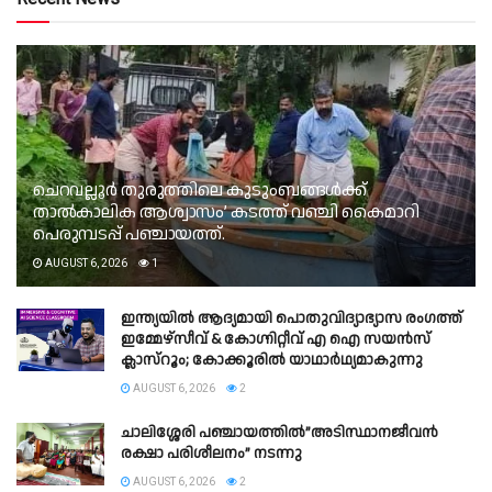
ചെറവല്ലൂർ തുരുത്തിലെ കുടുംബങ്ങൾക്ക്
താൽകാലിക ആശ്വാസം’ കടത്ത് വഞ്ചി കൈമാറി
പെരുമ്പടപ്പ് പഞ്ചായത്ത്.
AUGUST 6, 2026
1
ഇന്ത്യയിൽ ആദ്യമായി പൊതുവിദ്യാഭ്യാസ രംഗത്ത്
ഇമ്മേഴ്സീവ് & കോഗ്നിറ്റീവ് എ ഐ സയൻസ്
ക്ലാസ്‌റൂം; കോക്കൂരിൽ യാഥാർഥ്യമാകുന്നു
AUGUST 6, 2026
2
ചാലിശ്ശേരി പഞ്ചായത്തിൽ”അടിസ്ഥാനജീവൻ
രക്ഷാ പരിശീലനം” നടന്നു
AUGUST 6, 2026
2