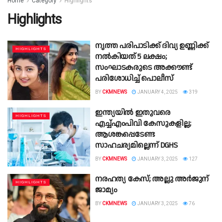
Home
Category
Highlights
Highlights
നൃത്ത പരിപാടിക്ക് ദിവ്യ ഉണ്ണിക്ക്
HIGHLIGHTS
നൽകിയത് 5 ലക്ഷം;
സംഘാടകരുടെ അക്കൗണ്ട്
പരിശോധിച്ച് പൊലീസ്
BY
CKMNEWS
JANUARY 4, 2025
319
ഇന്ത്യയിൽ ഇതുവരെ
HIGHLIGHTS
എച്ച്എംപിവി കേസുകളില്ല;
ആശങ്കപ്പെടേണ്ട
സാഹചര്യമില്ലെന്ന് DGHS
BY
CKMNEWS
JANUARY 3, 2025
127
നരഹത്യ കേസ്; അല്ലു അർജുന്
HIGHLIGHTS
ജാമ്യം
BY
CKMNEWS
JANUARY 3, 2025
76