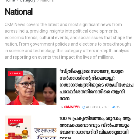
Home
Category
National
National
CKM News covers the latest and most significant news from
across India, providing insights into political developments,
economic trends, cultural events, and social issues that shape the
nation. From government policies and elections to breakthroughs
in science and technology, this category offers in-depth analysis
and reporting on events that impact the lives of millions.
‘സ്ത്രീകളുടെ സൗജന്യ യാത്ര
KERALA
സര്‍ക്കാരിന്റെ ഭിക്ഷയല്ല’;
ഗതാഗതമന്ത്രിയുടെ ആധിക്ഷേപ
പരാമർശത്തിനെതിരെ ആനി
രാജ
BY
CKMNEWS
AUGUST 4, 2026
95
100 % പ്രകൃതിദത്തം, ശുദ്ധം; ആ
KERALA
അവകാശവാദവും വിൽപനയും
വേണ്ട; ഡാബറിന് വിലക്കുമായി