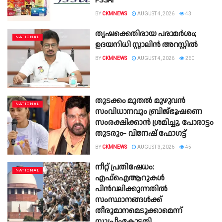
FSSAI
BY
CKMNEWS
AUGUST 4, 2026
43
തൃഷക്കെതിരായ പരാമർശം;
NATIONAL
ഉദയനിധി സ്റ്റാലിൻ അറസ്റ്റിൽ
BY
CKMNEWS
AUGUST 4, 2026
260
തുടക്കം മുതൽ മുഴുവൻ
NATIONAL
സംവിധാനവും ബ്രിജ്ഭൂഷണെ
സംരക്ഷിക്കാൻ ശ്രമിച്ചു, പോരാട്ടം
തുടരും- വിനേഷ് ഫോഗട്ട്
BY
CKMNEWS
AUGUST 3, 2026
45
നീറ്റ് പ്രതിഷേധം:
NATIONAL
എഫ്ഐആറുകൾ
പിൻവലിക്കുന്നതിൽ
സംസ്ഥാനങ്ങൾക്ക്
തീരുമാനമെടുക്കാമെന്ന്
സുപ്രീംകോടതി