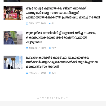
ആരോഗ്യ കേന്ദ്രത്തിലെ ജീവനക്കാരിക്ക്
പാമ്പുകടിയേറ്റ സംഭവം: ചാലിശ്ശേരി
പഞ്ചായത്തിലേക്ക് DYFI പ്രതിഷേധ മാർച്ച് നടത്തി​
AUGUST 7, 2026
44
തൃശൂരിൽ ലോറിയിടിച്ച് യുവാവ് മരിച്ച സംഭവം;
കൊലപാതകമെന്ന ആരോപണവുമായി
കുടുംബം
AUGUST 7, 2026
242
പ്രവാസികൾക്ക് കോളടിച്ചു: യുഎഇയിലെ
സർക്കാർ-സ്വകാര്യ മേഖലകൾക്ക് തുടർച്ചയായ
മൂന്നുദിവസം അവധി
AUGUST 7, 2026
125
ADVERTISEMENT