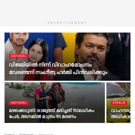
ADVERTISEMENT
NATIONAL
വിജയ്‌യിൽ നിന്ന് വിവാഹമോചനം
വേണ്ടെന്ന് സംഗീത; ഹർജി പിൻവലിക്കും
NATIONAL
KERALA
മഴക്കെടുതി: രാജ്യത്ത് മരിച്ചത് 150ലധികം
വാഹനരൂപമാ
പേർ, അസമിൽ മാത്രം 95 മരണം
അധികാരമില്ല