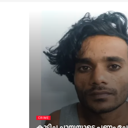
CRIME
കുടിച്ച ചായയുടെ പണം ചോദ