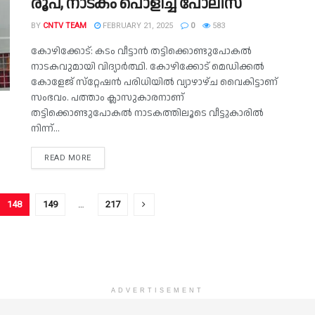
രൂപ, നാടകം പൊളിച്ച് പോലീസ്
BY
CNTV TEAM
FEBRUARY 21, 2025
0
583
കോഴിക്കോട്: കടം വീട്ടാൻ തട്ടിക്കൊണ്ടുപോകൽ
നാടകവുമായി വിദ്യാർത്ഥി. കോഴിക്കോട് മെഡിക്കൽ
കോളേജ് സ്‌റ്റേഷൻ പരിധിയിൽ വ്യാഴാഴ്ച വൈകിട്ടാണ്
സംഭവം. പത്താം ക്ലാസുകാരനാണ്
തട്ടിക്കൊണ്ടുപോകൽ നാടകത്തിലൂടെ വീട്ടുകാരിൽ
നിന്ന്...
READ MORE
148
149
…
217
ADVERTISEMENT