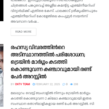
പാലക്കാട് : ഇൻസ്റ്റഗ്രാമിലൂടെ സഹപാഠികളുടെ
ചിത്രങ്ങൾ പങ്കുവെച്ച് അശ്ലീല കമന്റിട്ട എഞ്ചിനീയറിം​ഗ്
വിദ്യാ‍ർഥിക്ക് എതിരെ കേസ്. പാലക്കാട് ശ്രീകൃഷ്ണപുരം
എഞ്ചിനീയറിം​ഗ് കോളേജിലെ കംപ്യൂട്ടർ സയൻസ്
അവസാന വർഷ...
READ MORE
രഹസ്യ വിവരത്തിന്‍റെ
അടിസ്ഥാനത്തിൽ പരിശോധന;
ട്രെയിൻ മാർഗ്ഗം കടത്തി
കൊണ്ടുവന്ന കഞ്ചാവുമായി രണ്ട്
പേർ അറസ്റ്റിൽ
BY
CNTV TEAM
FEBRUARY 22, 2025
0
208
മലപ്പുറം: വെസ്റ്റ് ബംഗാളിൽ നിന്നും ട്രെയിൻ മാർഗ്ഗം
കടത്തി കൊണ്ടുവന്ന 2 കിലോ കഞ്ചാവുമായി ഇതര
സംസ്ഥാന തൊഴിലാളികളായ രണ്ട് പേര്‍ അറസ്റ്റിൽ. സി