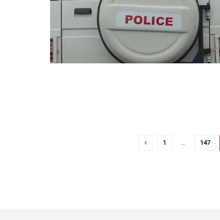
1
…
147