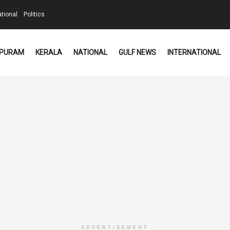
ational
Politics
PURAM
KERALA
NATIONAL
GULF NEWS
INTERNATIONAL
ADVERTISEMENT