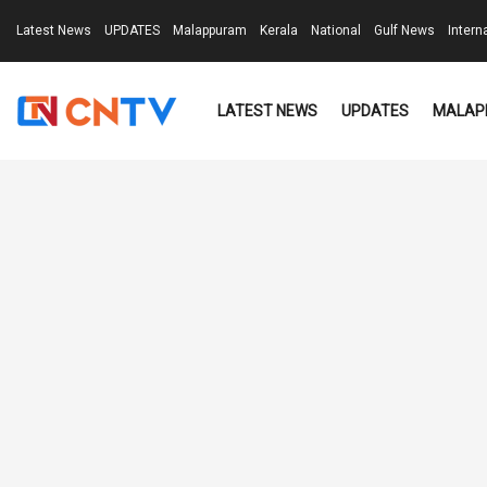
Latest News
UPDATES
Malappuram
Kerala
National
Gulf News
Intern
LATEST NEWS
UPDATES
MALAP