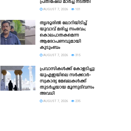
പ്രതിഷേധ മാർച്ച് നടത്തി​
AUGUST 7, 2026
101
തൃശൂരിൽ ലോറിയിടിച്ച്
യുവാവ് മരിച്ച സംഭവം;
കൊലപാതകമെന്ന
ആരോപണവുമായി
കുടുംബം
AUGUST 7, 2026
315
പ്രവാസികൾക്ക് കോളടിച്ചു:
യുഎഇയിലെ സർക്കാർ-
സ്വകാര്യ മേഖലകൾക്ക്
തുടർച്ചയായ മൂന്നുദിവസം
അവധി
AUGUST 7, 2026
235