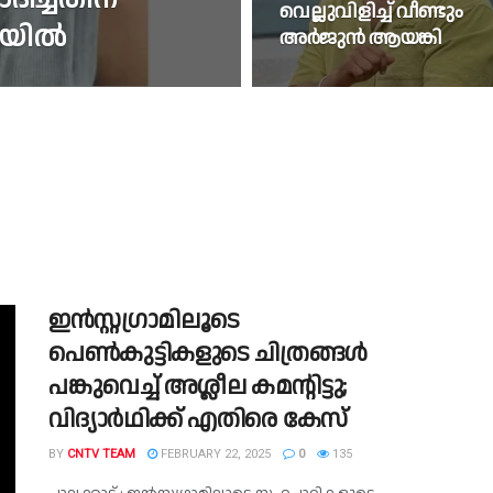
വെല്ലുവിളിച്ച് വീണ്ടും
ടിയിൽ
അർജുൻ ആയങ്കി
ഇൻസ്റ്റ​ഗ്രാമിലൂടെ
പെൺകുട്ടികളുടെ ചിത്രങ്ങൾ
പങ്കുവെച്ച് അശ്ലീല കമന്റിട്ടു;
വിദ്യാർഥിക്ക് എതിരെ കേസ്
BY
CNTV TEAM
FEBRUARY 22, 2025
0
135