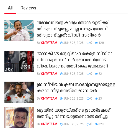
All
Reviews
‘അൻവറിന്റെ കാര്യം ഞാൻ ഒറ്റയ്ക്ക്
തീരുമാനിച്ചതല്ല, എല്ലാവരും ചേർന്ന്
തീരുമാനിച്ചത്’; വി.ഡി. സതീശൻ
BY
CNTV TEAM
JUNE 25, 2025
0
120
‘ജാനകി VS സ്റ്റേറ്റ് ഓഫ് കേരള സിനിമാ
വിവാദം; സെൻസർ ബോർഡിനോട്
വിശദീകരണം തേടി ഹൈക്കോടതി
BY
CNTV TEAM
JUNE 25, 2025
0
62
ബ്രസീലിയന്‍ ക്ലബ് സാന്റോസുമായുള്ള
കരാര്‍ നീട്ടി നെയ്മര്‍ ജൂനിയർ
BY
CNTV TEAM
JUNE 25, 2025
0
23
ട്രെയിൻ യാത്രയ്ക്കിടെ ട്രാക്കിലേക്ക്
തെറിച്ചു വീണ യാത്രക്കാരൻ മരിച്ചു
BY
CNTV TEAM
JUNE 25, 2025
0
323