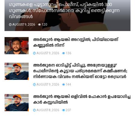
ഗുണ്ടകളെ പൂട്ടാനുറച്ച് പൊലീസ്, പട്ടികയിൽ 300
ഗുണ്ടകൾ; സ്‌പോൺസർമാരെ കുറിച്ച് ഞെട്ടിക്കുന്ന
വിവരങ്ങൾ
AUGUST 9, 2026
120
അർജുൻ ആയങ്കി അറസ്റ്റിൽ; പിടിയിലായത്
കണ്ണൂരിൽ നിന്ന്
AUGUST 9, 2026
136
അർജുനെ ഓടിച്ചിട്ട് പിടിച്ചു, അത്രേയുള്ളൂ!’
പൊലീസിന്റെ കൂട്ടായ പരിശ്രമമെന്ന് കമ്മീഷണർ;
നിർണായക വിവരം നൽകിയത് ഓട്ടോ ഡ്രൈവർ
AUGUST 9, 2026
144
അർജുൻ ആയങ്കി ഒളിവിൽ പോകാൻ ഉപയോഗിച്ച
കാർ കസ്റ്റഡിയിൽ
AUGUST 8, 2026
207